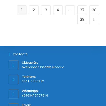
1
2
3
4
…
37
38
39
Contacto
Ubicación:
Avellaneda bis 998, Rosario
Opens
Teléfono:
in
0341-4358212
a
new
Whatsapp:
tab
+5493415707919
Opens
Email: