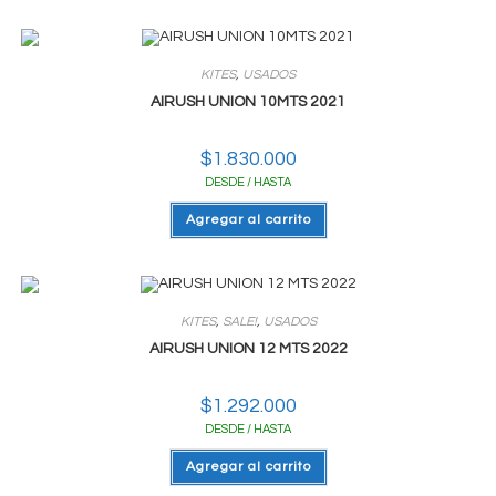
varias
variantes.
Las
opciones
se
KITES
,
USADOS
pueden
elegir
AIRUSH UNION 10MTS 2021
en
la
página
$
1.830.000
del
producto
DESDE / HASTA
Agregar al carrito
KITES
,
SALE!
,
USADOS
AIRUSH UNION 12 MTS 2022
$
1.292.000
DESDE / HASTA
Agregar al carrito