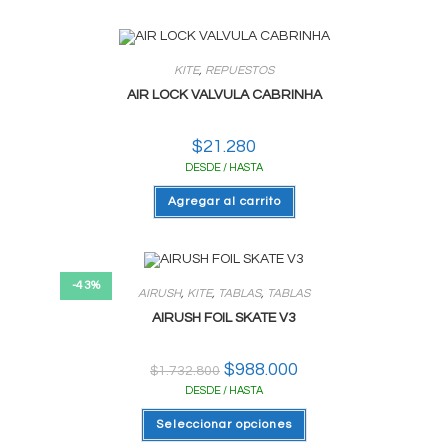
KITE
,
REPUESTOS
AIR LOCK VALVULA CABRINHA
$
21.280
DESDE / HASTA
Agregar al carrito
-43%
AIRUSH
,
KITE
,
TABLAS
,
TABLAS
AIRUSH FOIL SKATE V3
El
$
988.000
El
$
1.732.800
precio
precio
DESDE / HASTA
original
actual
era:
es:
Este
$1.732.800.
$988.000.
Seleccionar opciones
producto
tiene