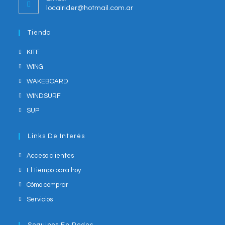
in
Opens
localrider@hotmail.com.ar
your
in
application
your
Tienda
application
KITE
WING
WAKEBOARD
WINDSURF
SUP
Links De Interés
Acceso clientes
El tiempo para hoy
Cómo comprar
Servicios