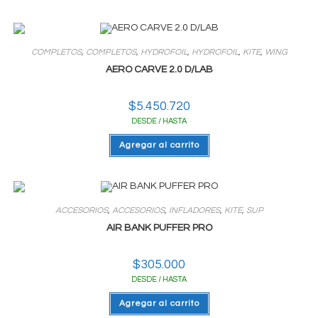
$3.416.000
varias
variantes.
Las
opciones
se
COMPLETOS
,
COMPLETOS
,
HYDROFOIL
,
HYDROFOIL
,
KITE
,
WING
pueden
elegir
AERO CARVE 2.0 D/LAB
en
la
página
$
5.450.720
del
producto
DESDE / HASTA
Agregar al carrito
ACCESORIOS
,
ACCESORIOS
,
INFLADORES
,
KITE
,
SUP
AIR BANK PUFFER PRO
$
305.000
DESDE / HASTA
Agregar al carrito