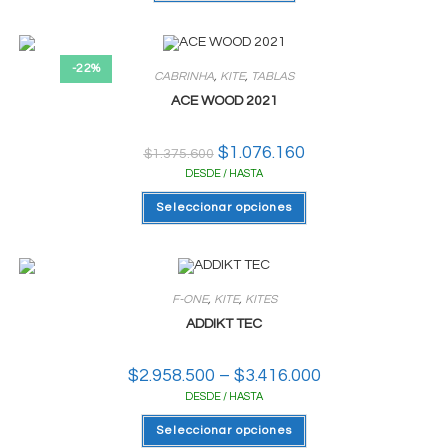
-22%
CABRINHA
,
KITE
,
TABLAS
ACE WOOD 2021
El
$
1.076.160
El
$
1.375.600
precio
precio
DESDE / HASTA
original
actual
era:
es:
Este
$1.375.600.
$1.076.160.
Seleccionar opciones
producto
tiene
varias
variantes.
Las
opciones
se
F-ONE
,
KITE
,
KITES
pueden
elegir
ADDIKT TEC
en
la
página
$
2.958.500
–
$
3.416.000
Rango
del
de
producto
DESDE / HASTA
precios:
desde
Este
$2.958.500
Seleccionar opciones
producto
hasta
tiene