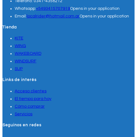
Teléfono:
0341-4358212
Whatsapp:
+5493415707919
Opens in your application
Email:
localrider@hotmail.com.ar
Opens in your application
Tienda
KITE
WING
WAKEBOARD
WINDSURF
SUP
Links de interés
Acceso clientes
El tiempo para hoy
Cómo comprar
Servicios
Seguinos en redes