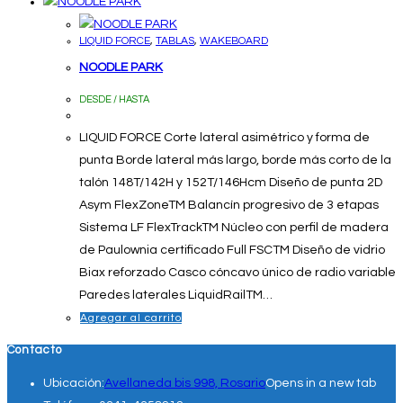
LIQUID FORCE
,
TABLAS
,
WAKEBOARD
NOODLE PARK
DESDE / HASTA
LIQUID FORCE Corte lateral asimétrico y forma de
punta Borde lateral más largo, borde más corto de la
talón 148T/142H y 152T/146Hcm Diseño de punta 2D
Asym FlexZoneTM Balancín progresivo de 3 etapas
Sistema LF FlexTrackTM Núcleo con perfil de madera
de Paulownia certificado Full FSCTM Diseño de vidrio
Biax reforzado Casco cóncavo único de radio variable
Paredes laterales LiquidRailTM…
Agregar al carrito
Contacto
Ubicación:
Avellaneda bis 998, Rosario
Opens in a new tab