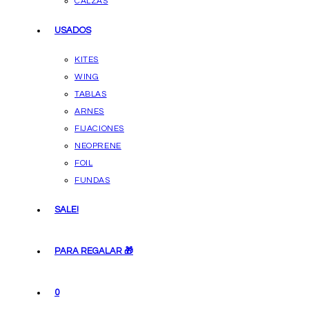
CALZAS
USADOS
KITES
WING
TABLAS
ARNES
FIJACIONES
NEOPRENE
FOIL
FUNDAS
SALE!
PARA REGALAR 🎁
0