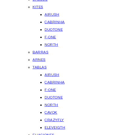
KITES
AIRUSH
CABRINHA
DUOTONE
F-ONE
NORTH
BARRAS
ARNES
TABLAS
AIRUSH
CABRINHA
F-ONE
DUOTONE
NORTH
CAVOK
CRAZYFLY
ELEVEIGTH