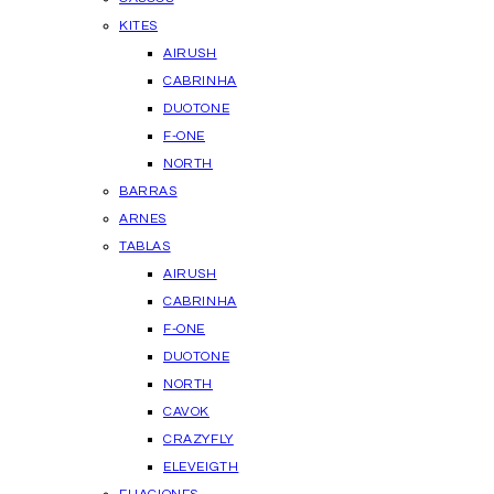
KITES
AIRUSH
CABRINHA
DUOTONE
F-ONE
NORTH
BARRAS
ARNES
TABLAS
AIRUSH
CABRINHA
F-ONE
DUOTONE
NORTH
CAVOK
CRAZYFLY
ELEVEIGTH