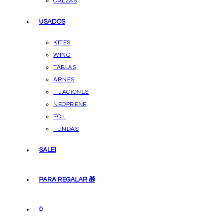
CALZAS
USADOS
KITES
WING
TABLAS
ARNES
FIJACIONES
NEOPRENE
FOIL
FUNDAS
SALE!
PARA REGALAR 🎁
0