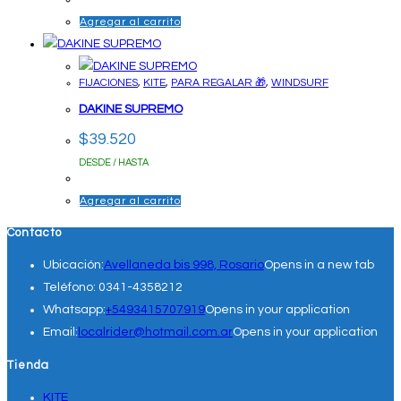
Agregar al carrito
FIJACIONES
,
KITE
,
PARA REGALAR 🎁
,
WINDSURF
DAKINE SUPREMO
$
39.520
DESDE / HASTA
Agregar al carrito
Contacto
Ubicación:
Avellaneda bis 998, Rosario
Opens in a new tab
Teléfono:
0341-4358212
Whatsapp:
+5493415707919
Opens in your application
Email:
localrider@hotmail.com.ar
Opens in your application
Tienda
KITE