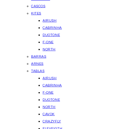
CASCOS
KITES
AIRUSH
CABRINHA
DUOTONE
F-ONE
NORTH
BARRAS
ARNES
TABLAS
AIRUSH
CABRINHA
F-ONE
DUOTONE
NORTH
CAVOK
CRAZYFLY
ELEVEIGTH