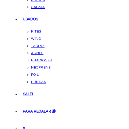
CALZAS
USADOS
KITES
WING
TABLAS
ARNES
FIJACIONES
NEOPRENE
FOIL
FUNDAS
SALE!
PARA REGALAR 🎁
0