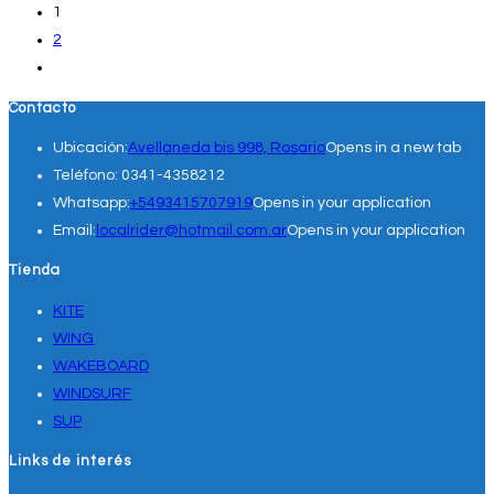
1
2
Contacto
Ubicación:
Avellaneda bis 998, Rosario
Opens in a new tab
Teléfono:
0341-4358212
Whatsapp:
+5493415707919
Opens in your application
Email:
localrider@hotmail.com.ar
Opens in your application
Tienda
KITE
WING
WAKEBOARD
WINDSURF
SUP
Links de interés