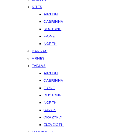
KITES
AIRUSH
CABRINHA
DUOTONE
F-ONE
NORTH
BARRAS
ARNES
TABLAS
AIRUSH
CABRINHA
F-ONE
DUOTONE
NORTH
CAVOK
CRAZYFLY
ELEVEIGTH