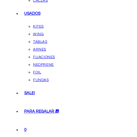
CALZAS
USADOS
KITES
WING
TABLAS
ARNES
FIJACIONES
NEOPRENE
FOIL
FUNDAS
SALE!
PARA REGALAR 🎁
0