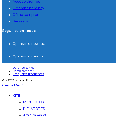
Acceso clientes
El tiempo para hoy
Cómo comprar
Servicios
Seguinos en redes
Opens in a new tab
Opens in a new tab
Quiénes somos
Cómo comprar
Preguntas frecuentes
© - 2026 - Local Rider
Cerrar Menú
KITE
REPUESTOS
INFLADORES
ACCESORIOS