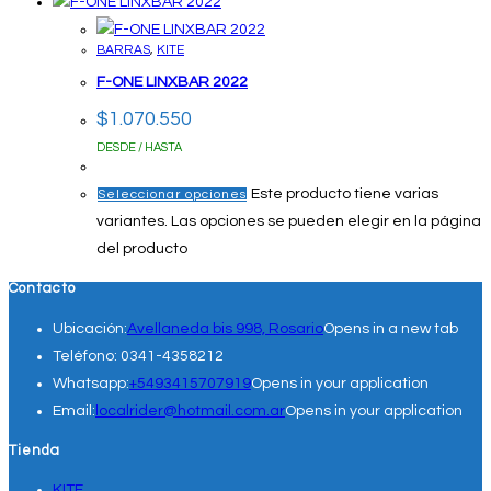
BARRAS
,
KITE
F-ONE LINXBAR 2022
$
1.070.550
DESDE / HASTA
Este producto tiene varias
Seleccionar opciones
variantes. Las opciones se pueden elegir en la página
del producto
Contacto
Ubicación:
Avellaneda bis 998, Rosario
Opens in a new tab
Teléfono:
0341-4358212
Whatsapp:
+5493415707919
Opens in your application
Email:
localrider@hotmail.com.ar
Opens in your application
Tienda
KITE