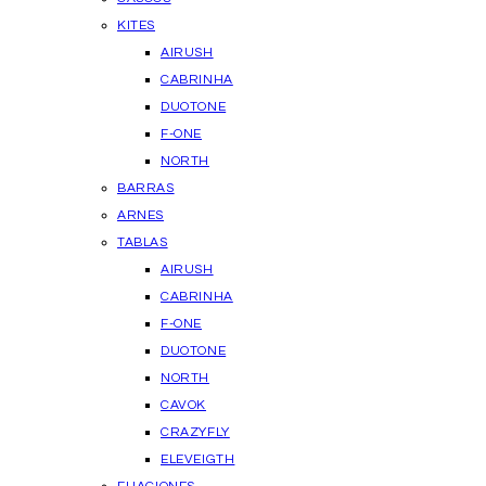
KITES
AIRUSH
CABRINHA
DUOTONE
F-ONE
NORTH
BARRAS
ARNES
TABLAS
AIRUSH
CABRINHA
F-ONE
DUOTONE
NORTH
CAVOK
CRAZYFLY
ELEVEIGTH