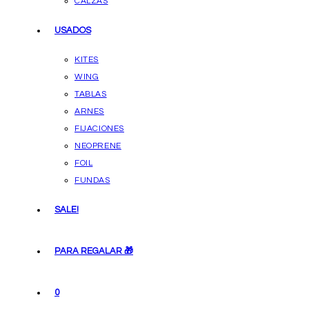
CALZAS
USADOS
KITES
WING
TABLAS
ARNES
FIJACIONES
NEOPRENE
FOIL
FUNDAS
SALE!
PARA REGALAR 🎁
0