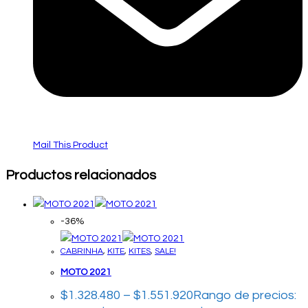
Mail This Product
Productos relacionados
-36%
CABRINHA
,
KITE
,
KITES
,
SALE!
MOTO 2021
$
1.328.480
–
$
1.551.920
Rango de precios: