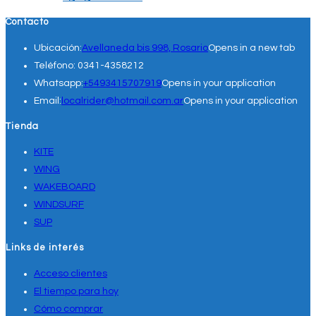
Contacto
Ubicación:
Avellaneda bis 998, Rosario
Opens in a new tab
Teléfono:
0341-4358212
Whatsapp:
+5493415707919
Opens in your application
Email:
localrider@hotmail.com.ar
Opens in your application
Tienda
KITE
WING
WAKEBOARD
WINDSURF
SUP
Links de interés
Acceso clientes
El tiempo para hoy
Cómo comprar