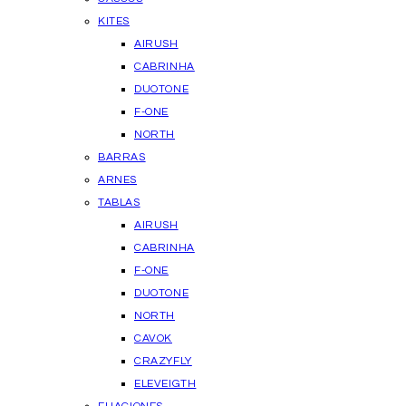
KITES
AIRUSH
CABRINHA
DUOTONE
F-ONE
NORTH
BARRAS
ARNES
TABLAS
AIRUSH
CABRINHA
F-ONE
DUOTONE
NORTH
CAVOK
CRAZYFLY
ELEVEIGTH