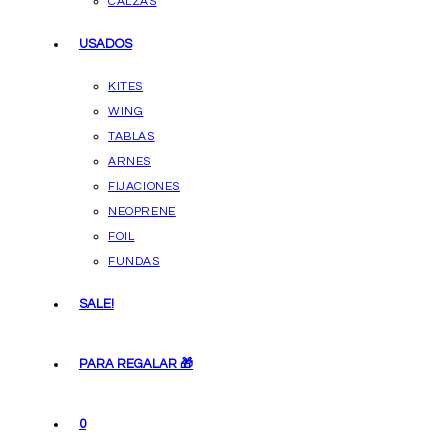
CALZAS
USADOS
KITES
WING
TABLAS
ARNES
FIJACIONES
NEOPRENE
FOIL
FUNDAS
SALE!
PARA REGALAR 🎁
0