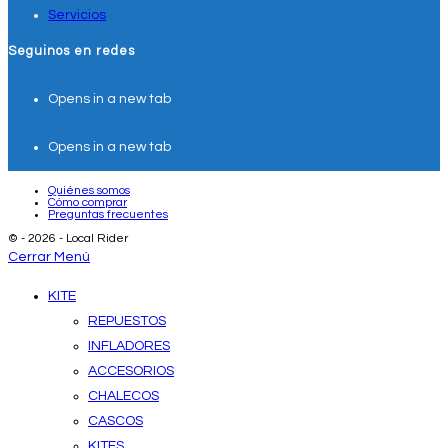
Servicios
Seguinos en redes
Opens in a new tab
Opens in a new tab
Quiénes somos
Cómo comprar
Preguntas frecuentes
© - 2026 - Local Rider
Cerrar Menú
KITE
REPUESTOS
INFLADORES
ACCESORIOS
CHALECOS
CASCOS
KITES