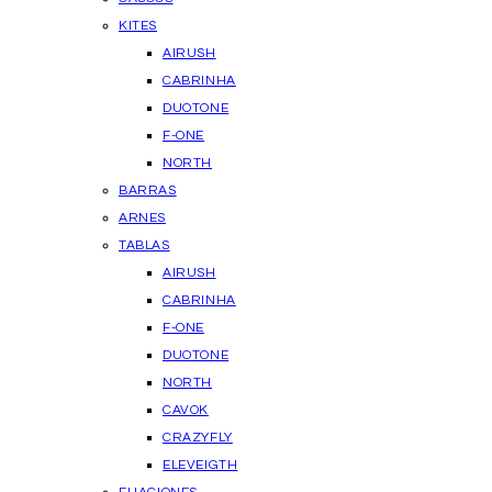
KITES
AIRUSH
CABRINHA
DUOTONE
F-ONE
NORTH
BARRAS
ARNES
TABLAS
AIRUSH
CABRINHA
F-ONE
DUOTONE
NORTH
CAVOK
CRAZYFLY
ELEVEIGTH