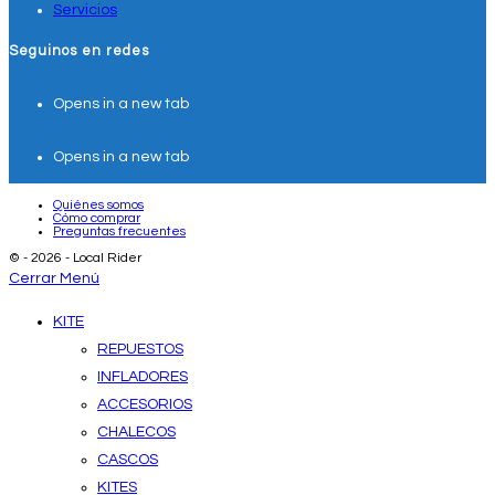
Servicios
Seguinos en redes
Opens in a new tab
Opens in a new tab
Quiénes somos
Cómo comprar
Preguntas frecuentes
© - 2026 - Local Rider
Cerrar Menú
KITE
REPUESTOS
INFLADORES
ACCESORIOS
CHALECOS
CASCOS
KITES