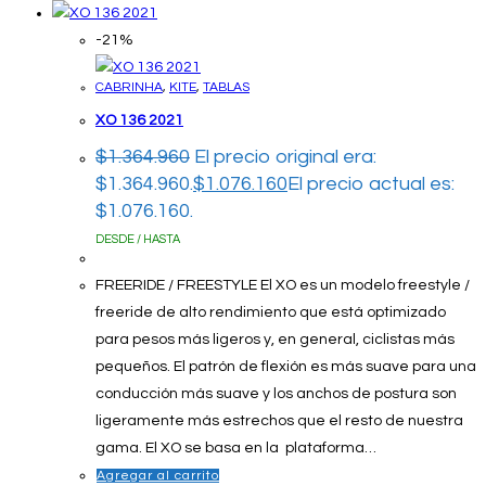
-21%
CABRINHA
,
KITE
,
TABLAS
XO 136 2021
$
1.364.960
El precio original era:
$1.364.960.
$
1.076.160
El precio actual es:
$1.076.160.
DESDE / HASTA
FREERIDE / FREESTYLE El XO es un modelo freestyle /
freeride de alto rendimiento que está optimizado
para pesos más ligeros y, en general, ciclistas más
pequeños. El patrón de flexión es más suave para una
conducción más suave y los anchos de postura son
ligeramente más estrechos que el resto de nuestra
gama. El XO se basa en la plataforma…
Agregar al carrito