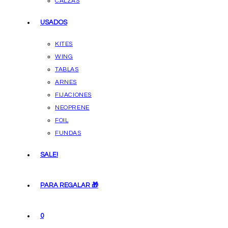
CALZAS
USADOS
KITES
WING
TABLAS
ARNES
FIJACIONES
NEOPRENE
FOIL
FUNDAS
SALE!
PARA REGALAR 🎁
0