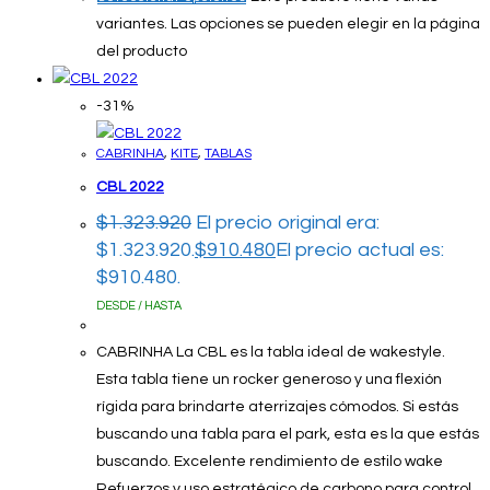
variantes. Las opciones se pueden elegir en la página
del producto
-31%
CABRINHA
,
KITE
,
TABLAS
CBL 2022
$
1.323.920
El precio original era:
$1.323.920.
$
910.480
El precio actual es:
$910.480.
DESDE / HASTA
CABRINHA La CBL es la tabla ideal de wakestyle.
Esta tabla tiene un rocker generoso y una flexión
rígida para brindarte aterrizajes cómodos. Si estás
buscando una tabla para el park, esta es la que estás
buscando. Excelente rendimiento de estilo wake
Refuerzos y uso estratégico de carbono para control