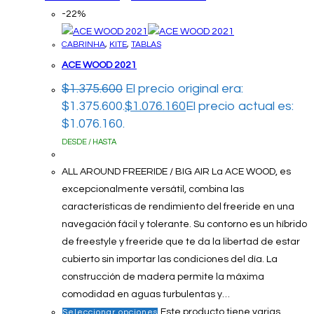
-22%
CABRINHA
,
KITE
,
TABLAS
ACE WOOD 2021
$
1.375.600
El precio original era:
$1.375.600.
$
1.076.160
El precio actual es:
$1.076.160.
DESDE / HASTA
ALL AROUND FREERIDE / BIG AIR La ACE WOOD, es
excepcionalmente versátil, combina las
características de rendimiento del freeride en una
navegación fácil y tolerante. Su contorno es un híbrido
de freestyle y freeride que te da la libertad de estar
cubierto sin importar las condiciones del día. La
construcción de madera permite la máxima
comodidad en aguas turbulentas y…
Este producto tiene varias
Seleccionar opciones