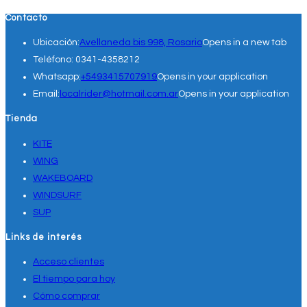
Contacto
Ubicación:
Avellaneda bis 998, Rosario
Opens in a new tab
Teléfono:
0341-4358212
Whatsapp:
+5493415707919
Opens in your application
Email:
localrider@hotmail.com.ar
Opens in your application
Tienda
KITE
WING
WAKEBOARD
WINDSURF
SUP
Links de interés
Acceso clientes
El tiempo para hoy
Cómo comprar