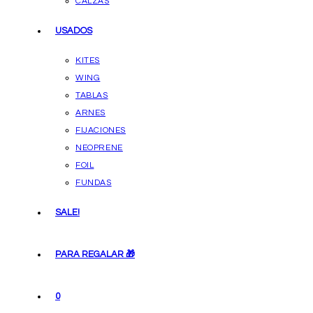
CALZAS
USADOS
KITES
WING
TABLAS
ARNES
FIJACIONES
NEOPRENE
FOIL
FUNDAS
SALE!
PARA REGALAR 🎁
0