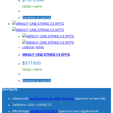
$
1.872.640
DESDE / HASTA
Agregar al carrito
USADOS
,
WING
WING F-ONE STRIKE V3 5MTS
$
577.600
DESDE / HASTA
Agregar al carrito
Contacto
Ubicación:
Avellaneda bis 998, Rosario
Opens in a new tab
Teléfono:
0341-4358212
Whatsapp:
+5493415707919
Opens in your application