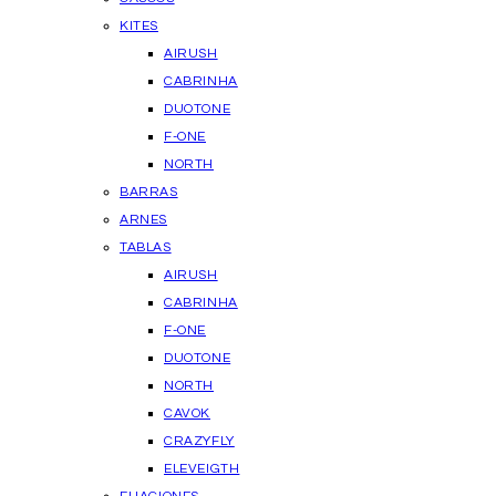
KITES
AIRUSH
CABRINHA
DUOTONE
F-ONE
NORTH
BARRAS
ARNES
TABLAS
AIRUSH
CABRINHA
F-ONE
DUOTONE
NORTH
CAVOK
CRAZYFLY
ELEVEIGTH