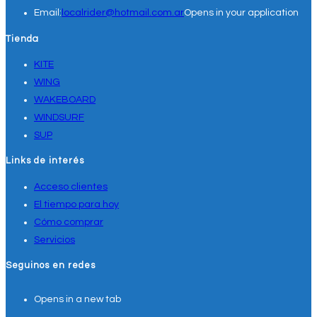
Email:
localrider@hotmail.com.ar
Opens in your application
Tienda
KITE
WING
WAKEBOARD
WINDSURF
SUP
Links de interés
Acceso clientes
El tiempo para hoy
Cómo comprar
Servicios
Seguinos en redes
Opens in a new tab