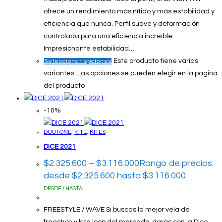
ofrece un rendimiento más nítido y más estabilidad y
eficiencia que nunca. Perfil suave y deformación
controlada para una eficiencia increíble
Impresionante estabilidad…
Este producto tiene varias
Seleccionar opciones
variantes. Las opciones se pueden elegir en la página
del producto
-10%
DUOTONE
,
KITE
,
KITES
DICE 2021
$
2.325.600
–
$
3.116.000
Rango de precios:
desde $2.325.600 hasta $3.116.000
DESDE / HASTA
FREESTYLE / WAVE Si buscas la mejor vela de
freestyle y kite loop del mercado, darás con la Dice,