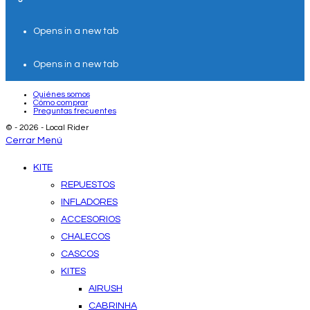
Opens in a new tab
Opens in a new tab
Quiénes somos
Cómo comprar
Preguntas frecuentes
© - 2026 - Local Rider
Cerrar Menú
KITE
REPUESTOS
INFLADORES
ACCESORIOS
CHALECOS
CASCOS
KITES
AIRUSH
CABRINHA