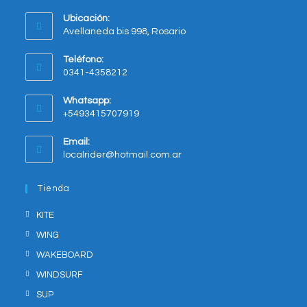
Ubicación:
Avellaneda bis 998, Rosario
Opens
Teléfono:
in
0341-4358212
a
new
Whatsapp:
tab
+5493415707919
Opens
Email:
in
Opens
localrider@hotmail.com.ar
your
in
application
your
Tienda
application
KITE
WING
WAKEBOARD
WINDSURF
SUP