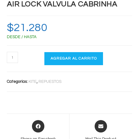
AIR LOCK VALVULA CABRINHA
$
21.280
DESDE / HASTA
AIR
AGREGAR AL CARRITO
LOCK
VALVULA
CABRINHA
Categorías:
KITE
,
REPUESTOS
cantidad
Opens
Opens
in
in
a
a