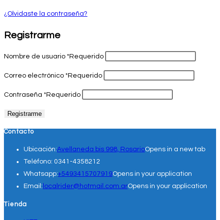
¿Olvidaste la contraseña?
Registrarme
Nombre de usuario
*
Requerido
Correo electrónico
*
Requerido
Contraseña
*
Requerido
Registrarme
Contacto
Ubicación:
Avellaneda bis 998, Rosario
Opens in a new tab
Teléfono:
0341-4358212
Whatsapp:
+5493415707919
Opens in your application
Email:
localrider@hotmail.com.ar
Opens in your application
Tienda