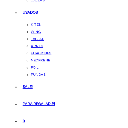
CALZAS
USADOS
KITES
WING
TABLAS
ARNES
FIJACIONES
NEOPRENE
FOIL
FUNDAS
SALE!
PARA REGALAR 🎁
0