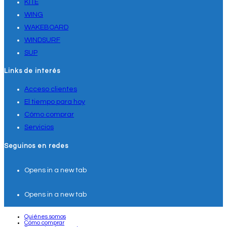
KITE
WING
WAKEBOARD
WINDSURF
SUP
Links de interés
Acceso clientes
El tiempo para hoy
Cómo comprar
Servicios
Seguinos en redes
Opens in a new tab
Opens in a new tab
Quiénes somos
Cómo comprar