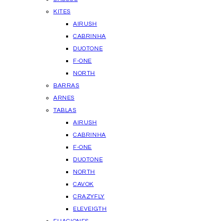
KITES
AIRUSH
CABRINHA
DUOTONE
F-ONE
NORTH
BARRAS
ARNES
TABLAS
AIRUSH
CABRINHA
F-ONE
DUOTONE
NORTH
CAVOK
CRAZYFLY
ELEVEIGTH