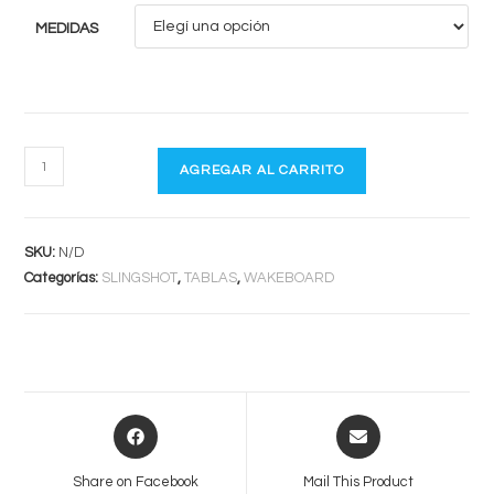
MEDIDAS
BEARDEN
AGREGAR AL CARRITO
2025
-
SLINGSHOT
SKU:
N/D
cantidad
Categorías:
SLINGSHOT
,
TABLAS
,
WAKEBOARD
Opens
Opens
in
in
a
a
Share on Facebook
Mail This Product