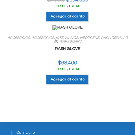
la
$
615.600
precio
precio
página
DESDE / HASTA
original
actual
del
era:
es:
producto
$615.600.
$304.000.
Agregar al carrito
ACCESORIOS
,
ACCESORIOS
,
KITE
,
MANOS
,
NEOPRENE
,
PARA REGALAR
🎁
,
WAKEBOARD
RASH GLOVE
$
68.400
DESDE / HASTA
Agregar al carrito
Contacto