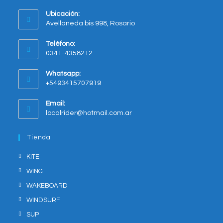
Ubicación:
Avellaneda bis 998, Rosario
Opens
Teléfono:
in
0341-4358212
a
new
Whatsapp:
tab
+5493415707919
Opens
Email:
in
Opens
localrider@hotmail.com.ar
your
in
application
your
Tienda
application
KITE
WING
WAKEBOARD
WINDSURF
SUP