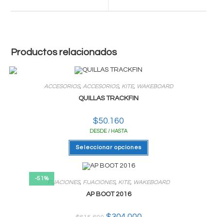
new
new
window
window
Productos relacionados
ACCESORIOS
,
ACCESORIOS
,
KITE
,
WAKEBOARD
QUILLAS TRACKFIN
$
50.160
DESDE / HASTA
Este
Seleccionar opciones
producto
tiene
varias
variantes.
Las
-51%
FIJACIONES
,
FIJACIONES
,
KITE
,
WAKEBOARD
opciones
se
AP BOOT 2016
pueden
elegir
en
El
$
304.000
El