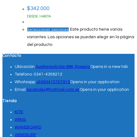
$
342.000
DESDE / HASTA
Este producto tiene varias
Seleccionar opciones
variantes. Las opciones se pueden elegir en la página
del producto
Contacto
Ubicación:
Avellaneda bis 998, Rosario
Opens in a new tab
Teléfono:
0341-4358212
Whatsapp:
+5493415707919
Opens in your application
Email:
localrider@hotmail.com.ar
Opens in your application
Tienda
KITE
WING
WAKEBOARD
WINDSURF