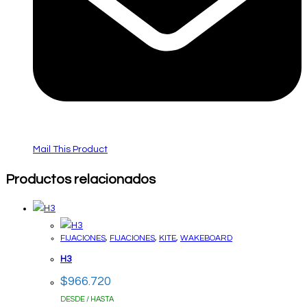
Mail This Product
Productos relacionados
FIJACIONES
,
FIJACIONES
,
KITE
,
WAKEBOARD
H3
$
966.720
DESDE / HASTA