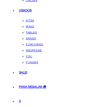
CALZAS
USADOS
KITES
WING
TABLAS
ARNES
FIJACIONES
NEOPRENE
FOIL
FUNDAS
SALE!
PARA REGALAR 🎁
0