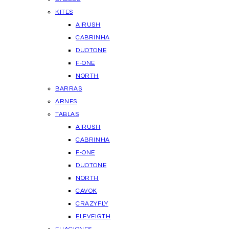
KITES
AIRUSH
CABRINHA
DUOTONE
F-ONE
NORTH
BARRAS
ARNES
TABLAS
AIRUSH
CABRINHA
F-ONE
DUOTONE
NORTH
CAVOK
CRAZYFLY
ELEVEIGTH