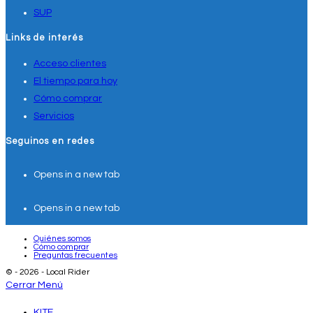
SUP
Links de interés
Acceso clientes
El tiempo para hoy
Cómo comprar
Servicios
Seguinos en redes
Opens in a new tab
Opens in a new tab
Quiénes somos
Cómo comprar
Preguntas frecuentes
© - 2026 - Local Rider
Cerrar Menú
KITE