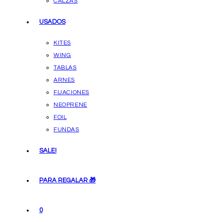
CALZAS
USADOS
KITES
WING
TABLAS
ARNES
FIJACIONES
NEOPRENE
FOIL
FUNDAS
SALE!
PARA REGALAR 🎁
0