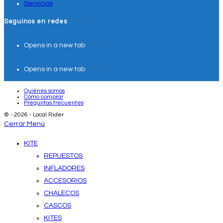
Servicios
Seguinos en redes
Opens in a new tab
Opens in a new tab
Quiénes somos
Cómo comprar
Preguntas frecuentes
© - 2026 - Local Rider
Cerrar Menú
KITE
REPUESTOS
INFLADORES
ACCESORIOS
CHALECOS
CASCOS
KITES