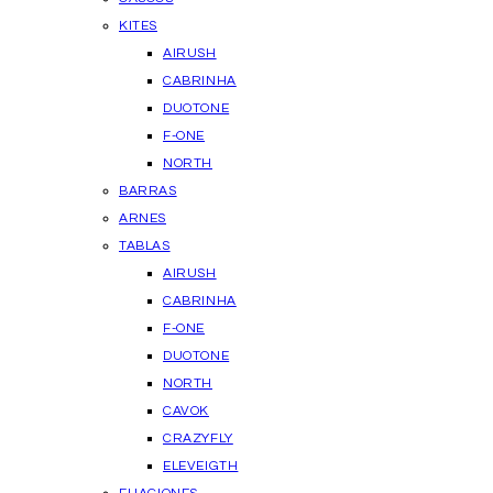
KITES
AIRUSH
CABRINHA
DUOTONE
F-ONE
NORTH
BARRAS
ARNES
TABLAS
AIRUSH
CABRINHA
F-ONE
DUOTONE
NORTH
CAVOK
CRAZYFLY
ELEVEIGTH