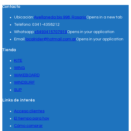
Contacto
Ubicación:
Avellaneda bis 998, Rosario
Opens in a new tab
Teléfono:
0341-4358212
Whatsapp:
+5493415707919
Opens in your application
Email:
localrider@hotmail.com.ar
Opens in your application
Tienda
KITE
WING
WAKEBOARD
WINDSURF
SUP
Links de interés
Acceso clientes
El tiempo para hoy
Cómo comprar