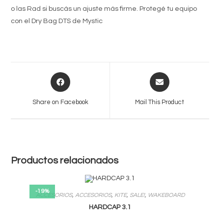
o las Rad si buscás un ajuste más firme. Protegé tu equipo
con el Dry Bag DTS de Mystic
Opens
Opens
in
in
a
a
Share on Facebook
Mail This Product
new
new
window
window
Productos relacionados
-19%
ACCESORIOS
,
ACCESORIOS
,
KITE
,
SALE!
,
WAKEBOARD
HARDCAP 3.1