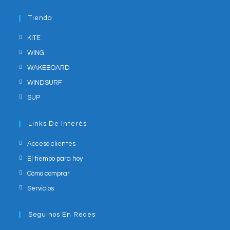
in
application
your
Tienda
application
KITE
WING
WAKEBOARD
WINDSURF
SUP
Links De Interés
Acceso clientes
El tiempo para hoy
Cómo comprar
Servicios
Seguinos En Redes