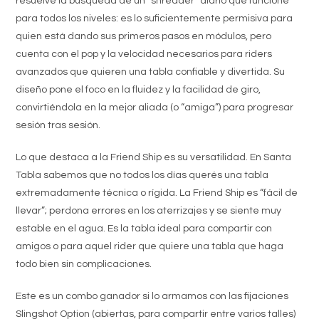
resuelve la búsqueda de un “shredder” diario que funcione
para todos los niveles: es lo suficientemente permisiva para
quien está dando sus primeros pasos en módulos, pero
cuenta con el pop y la velocidad necesarios para riders
avanzados que quieren una tabla confiable y divertida. Su
diseño pone el foco en la fluidez y la facilidad de giro,
convirtiéndola en la mejor aliada (o “amiga”) para progresar
sesión tras sesión.
Lo que destaca a la Friend Ship es su versatilidad. En Santa
Tabla sabemos que no todos los días querés una tabla
extremadamente técnica o rígida. La Friend Ship es “fácil de
llevar”; perdona errores en los aterrizajes y se siente muy
estable en el agua. Es la tabla ideal para compartir con
amigos o para aquel rider que quiere una tabla que haga
todo bien sin complicaciones.
Este es un combo ganador si lo armamos con las fijaciones
Slingshot Option (abiertas, para compartir entre varios talles)