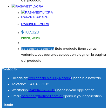
del producto
LYCRAS
,
NEOPRENE
RASHVEST LYCRA
$
107.920
DESDE / HASTA
Este producto tiene varias
Seleccionar opciones
variantes. Las opciones se pueden elegir en la página
del producto
Contacto
Ubicación:
Avellaneda bis 998, Rosario
Opens in a new tab
Teléfono:
0341-4358212
Whatsapp:
+5493415707919
Opens in your application
Email:
localrider@hotmail.com.ar
Opens in your application
Tienda