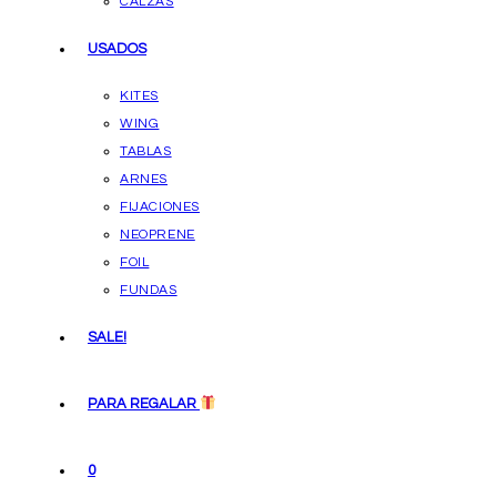
CALZAS
USADOS
KITES
WING
TABLAS
ARNES
FIJACIONES
NEOPRENE
FOIL
FUNDAS
SALE!
PARA REGALAR
0