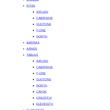
KITES
AIRUSH
CABRINHA
DUOTONE
F-ONE
NORTH
BARRAS
ARNES
TABLAS
AIRUSH
CABRINHA
F-ONE
DUOTONE
NORTH
CAVOK
CRAZYFLY
ELEVEIGTH