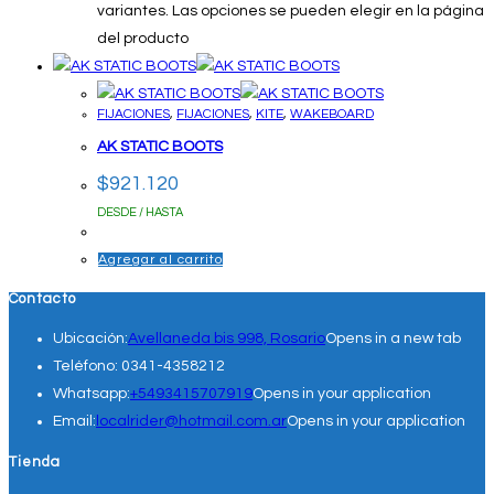
variantes. Las opciones se pueden elegir en la página
del producto
FIJACIONES
,
FIJACIONES
,
KITE
,
WAKEBOARD
AK STATIC BOOTS
$
921.120
DESDE / HASTA
Agregar al carrito
Contacto
Ubicación:
Avellaneda bis 998, Rosario
Opens in a new tab
Teléfono:
0341-4358212
Whatsapp:
+5493415707919
Opens in your application
Email:
localrider@hotmail.com.ar
Opens in your application
Tienda