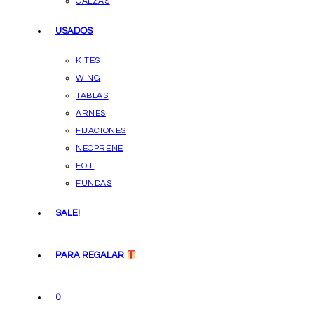
CALZAS
USADOS
KITES
WING
TABLAS
ARNES
FIJACIONES
NEOPRENE
FOIL
FUNDAS
SALE!
PARA REGALAR
0