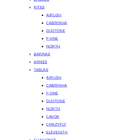
KITES
AIRUSH
CABRINHA
DUOTONE
F-ONE
NORTH
BARRAS
ARNES
TABLAS
AIRUSH
CABRINHA
F-ONE
DUOTONE
NORTH
CAVOK
CRAZYFLY
ELEVEIGTH