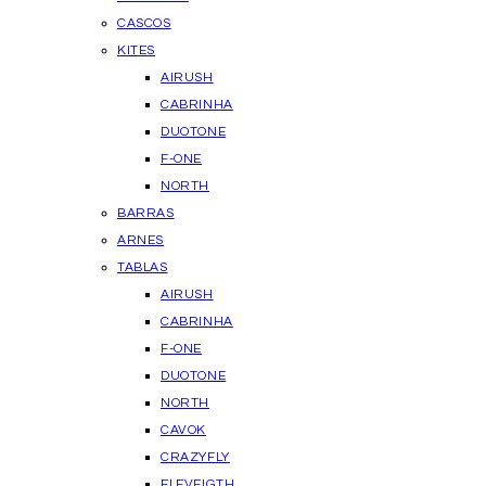
CASCOS
KITES
AIRUSH
CABRINHA
DUOTONE
F-ONE
NORTH
BARRAS
ARNES
TABLAS
AIRUSH
CABRINHA
F-ONE
DUOTONE
NORTH
CAVOK
CRAZYFLY
ELEVEIGTH