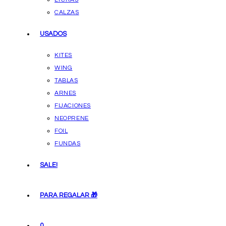
CALZAS
USADOS
KITES
WING
TABLAS
ARNES
FIJACIONES
NEOPRENE
FOIL
FUNDAS
SALE!
PARA REGALAR 🎁
0