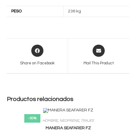
PESO
236 kg
Opens
Opens
in
in
a
a
Share on Facebook
Mail This Product
new
new
window
window
Productos relacionados
-30%
HOMBRE
,
NEOPRENE
,
TRAJES
MANERA SEAFARER FZ