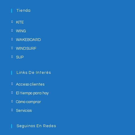
in
application
your
Tienda
application
KITE
WING
WAKEBOARD
WINDSURF
SUP
Links De Interés
Acceso clientes
El tiempo para hoy
Cómo comprar
Servicios
Seguinos En Redes