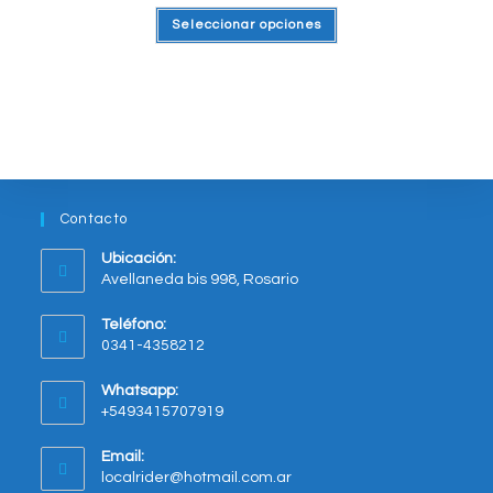
producto
Este
Seleccionar opciones
producto
tiene
varias
variantes.
Las
opciones
se
pueden
elegir
en
la
página
del
Contacto
producto
Ubicación:
Avellaneda bis 998, Rosario
Opens
Teléfono:
in
0341-4358212
a
new
Whatsapp:
tab
+5493415707919
Opens
Email:
in
Opens
localrider@hotmail.com.ar
your