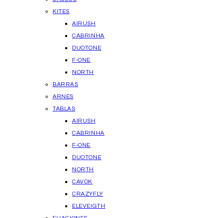
KITES
AIRUSH
CABRINHA
DUOTONE
F-ONE
NORTH
BARRAS
ARNES
TABLAS
AIRUSH
CABRINHA
F-ONE
DUOTONE
NORTH
CAVOK
CRAZYFLY
ELEVEIGTH