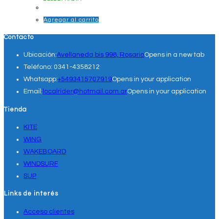
Agregar al carrito
Contacto
Ubicación:
Avellaneda bis 998, Rosario
Opens in a new tab
Teléfono:
0341-4358212
Whatsapp:
+5493415707919
Opens in your application
Email:
localrider@hotmail.com.ar
Opens in your application
Tienda
KITE
WING
WAKEBOARD
WINDSURF
SUP
Links de interés
Acceso clientes