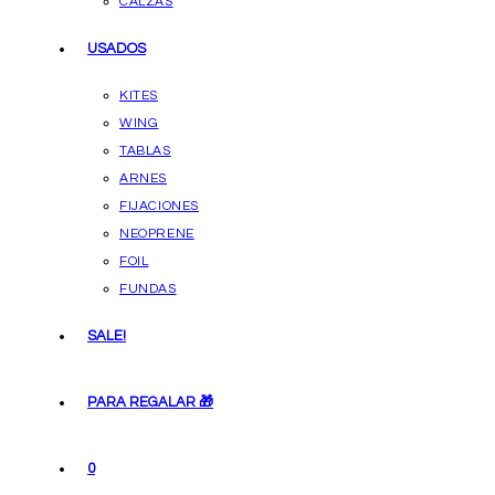
CALZAS
USADOS
KITES
WING
TABLAS
ARNES
FIJACIONES
NEOPRENE
FOIL
FUNDAS
SALE!
PARA REGALAR 🎁
0