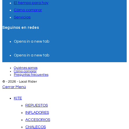
El tiempo para hoy
Cómo comprar
Servicios
Seguinos en redes
Opens in a new tab
Opens in a new tab
Quiénes somos
Cómo comprar
Preguntas frecuentes
© - 2026 - Local Rider
Cerrar Menú
KITE
REPUESTOS
INFLADORES
ACCESORIOS
CHALECOS