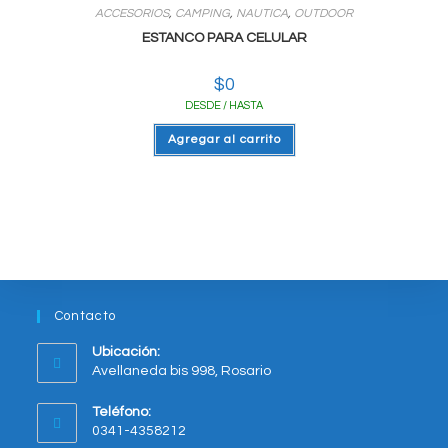
ACCESORIOS
,
CAMPING
,
NAUTICA
,
OUTDOOR
ESTANCO PARA CELULAR
$
0
DESDE / HASTA
Agregar al carrito
Contacto
Ubicación:
Avellaneda bis 998, Rosario
Opens
Teléfono:
in
0341-4358212
a