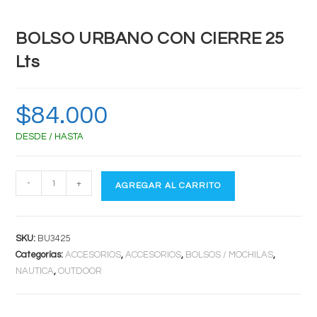
BOLSO URBANO CON CIERRE 25
Lts
$
84.000
DESDE / HASTA
BOLSO
-
+
AGREGAR AL CARRITO
URBANO
CON
CIERRE
SKU:
BU3425
25
Categorías:
ACCESORIOS
,
ACCESORIOS
,
BOLSOS / MOCHILAS
,
Lts
NAUTICA
,
OUTDOOR
cantidad