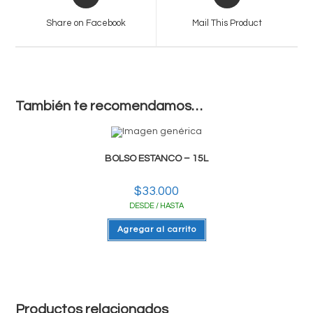
in
in
a
a
Share on Facebook
Mail This Product
new
new
window
window
También te recomendamos…
BOLSO ESTANCO – 15L
$
33.000
DESDE / HASTA
Agregar al carrito
Productos relacionados