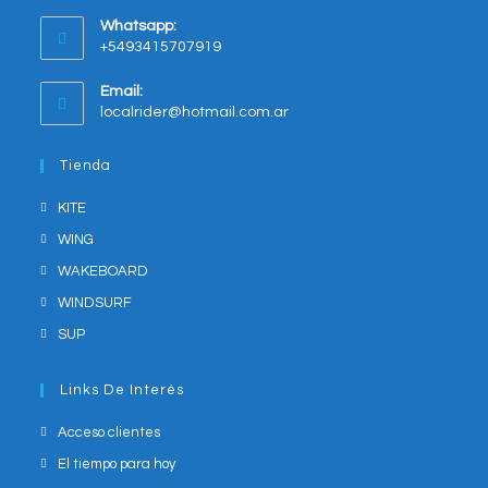
new
Whatsapp:
tab
+5493415707919
Opens
Email:
in
Opens
localrider@hotmail.com.ar
your
in
application
your
Tienda
application
KITE
WING
WAKEBOARD
WINDSURF
SUP
Links De Interés
Acceso clientes
El tiempo para hoy