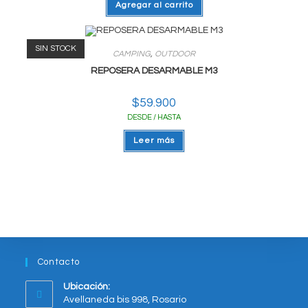
Agregar al carrito
SIN STOCK
CAMPING
,
OUTDOOR
REPOSERA DESARMABLE M3
$
59.900
DESDE / HASTA
Leer más
Contacto
Ubicación:
Avellaneda bis 998, Rosario