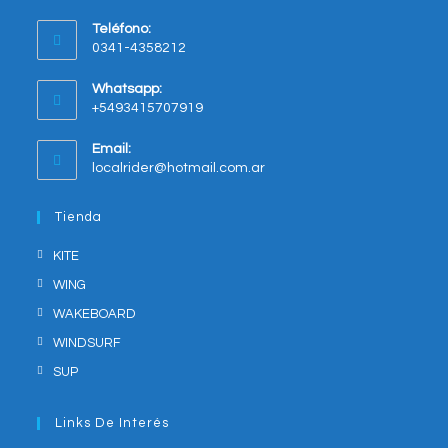
Opens
Teléfono:
in
0341-4358212
a
new
Whatsapp:
tab
+5493415707919
Opens
Email:
in
Opens
localrider@hotmail.com.ar
your
in
application
your
Tienda
application
KITE
WING
WAKEBOARD
WINDSURF
SUP
Links De Interés