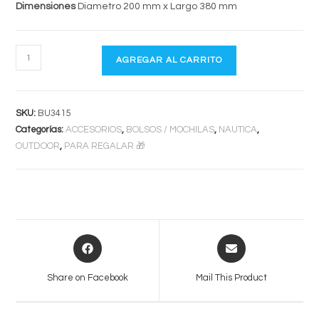
Dimensiones
Diametro 200 mm x Largo 380 mm
BOLSO
AGREGAR AL CARRITO
URBANO
CON
CIERRE
SKU:
BU3415
15
Categorías:
ACCESORIOS
,
BOLSOS / MOCHILAS
,
NAUTICA
,
Lts
OUTDOOR
,
PARA REGALAR 🎁
cantidad
Opens
Opens
in
in
a
a
Share on Facebook
Mail This Product
new
new
window
window