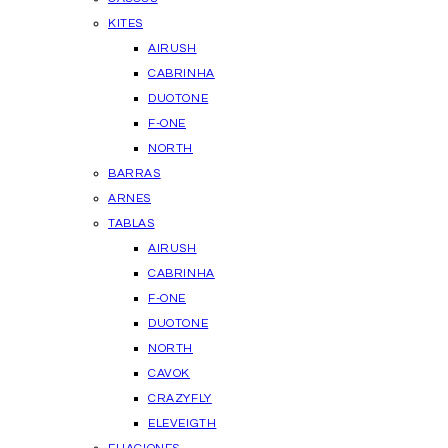
KITES
AIRUSH
CABRINHA
DUOTONE
F-ONE
NORTH
BARRAS
ARNES
TABLAS
AIRUSH
CABRINHA
F-ONE
DUOTONE
NORTH
CAVOK
CRAZYFLY
ELEVEIGTH