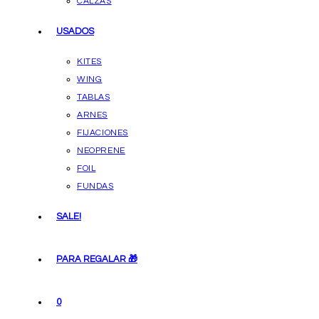
CALZAS
USADOS
KITES
WING
TABLAS
ARNES
FIJACIONES
NEOPRENE
FOIL
FUNDAS
SALE!
PARA REGALAR 🎁
0