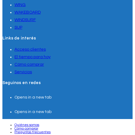
WING
WAKEBOARD
WINDSURF
SUP
Links de interés
Acceso clientes
El tiempo para hoy
Cómo comprar
Servicios
Seguinos en redes
Opens in a new tab
Opens in a new tab
Quiénes somos
Cómo comprar
Preguntas frecuentes