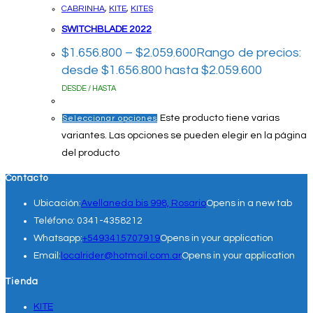
CABRINHA
,
KITE
,
KITES
SWITCHBLADE 2022
$
1.656.800
–
$
2.059.600
Rango de precios:
desde $1.656.800 hasta $2.059.600
DESDE / HASTA
Este producto tiene varias
Seleccionar opciones
variantes. Las opciones se pueden elegir en la página
del producto
Contacto
Ubicación:
Avellaneda bis 998, Rosario
Opens in a new tab
Teléfono:
0341-4358212
Whatsapp:
+5493415707919
Opens in your application
Email:
localrider@hotmail.com.ar
Opens in your application
Tienda
KITE