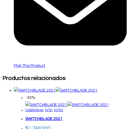
Mail This Product
Productos relacionados
-32%
CABRINHA
,
KITE
,
KITES
SWITCHBLADE 2021
$
1.748.000