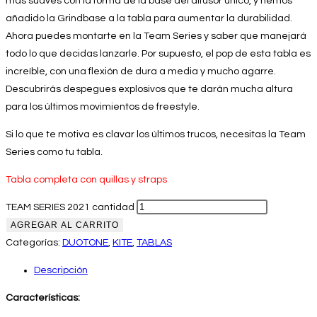
más suaves con la forma de la base del difusor único, y hemos
añadido la Grindbase a la tabla para aumentar la durabilidad.
Ahora puedes montarte en la Team Series y saber que manejará
todo lo que decidas lanzarle. Por supuesto, el pop de esta tabla es
increíble, con una flexión de dura a media y mucho agarre.
Descubrirás despegues explosivos que te darán mucha altura
para los últimos movimientos de freestyle.
Si lo que te motiva es clavar los últimos trucos, necesitas la Team
Series como tu tabla.
Tabla completa con quillas y straps
TEAM SERIES 2021 cantidad
AGREGAR AL CARRITO
Categorías:
DUOTONE
,
KITE
,
TABLAS
Descripción
Características: