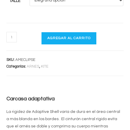
TALLE
MANERA
AGREGAR AL CARRITO
ECLIPSE
cantidad
SKU:
AMECLIPSE
Categorías:
ARNES
,
KITE
Carcasa adaptativa
La rigidez de Adaptive Shell varía de dura en el área central
a más blanda en los bordes .
El cinturón central rígido evita
que el arnés se doble y comprima su cuerpo mientras