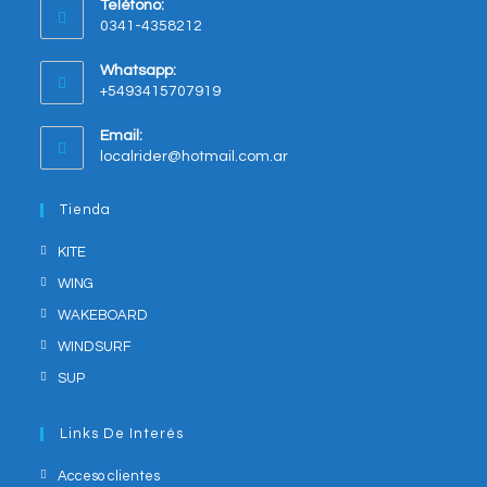
Teléfono:
in
0341-4358212
a
new
Whatsapp:
tab
+5493415707919
Opens
Email:
in
Opens
localrider@hotmail.com.ar
your
in
application
your
Tienda
application
KITE
WING
WAKEBOARD
WINDSURF
SUP
Links De Interés
Acceso clientes