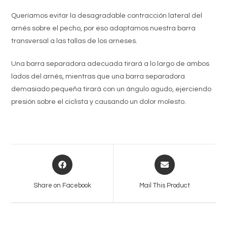
Queríamos evitar la desagradable contracción lateral del
arnés sobre el pecho, por eso adaptamos nuestra barra
transversal a las tallas de los arneses.
Una barra separadora adecuada tirará a lo largo de ambos
lados del arnés, mientras que una barra separadora
demasiado pequeña tirará con un ángulo agudo, ejerciendo
presión sobre el ciclista y causando un dolor molesto.
Opens
Opens
in
in
a
a
Share on Facebook
Mail This Product
new
new
window
window