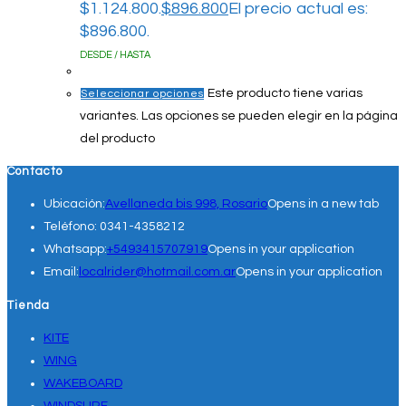
$1.124.800.
$
896.800
El precio actual es:
$896.800.
DESDE / HASTA
Este producto tiene varias
Seleccionar opciones
variantes. Las opciones se pueden elegir en la página
del producto
Contacto
Ubicación:
Avellaneda bis 998, Rosario
Opens in a new tab
Teléfono:
0341-4358212
Whatsapp:
+5493415707919
Opens in your application
Email:
localrider@hotmail.com.ar
Opens in your application
Tienda
KITE
WING
WAKEBOARD
WINDSURF