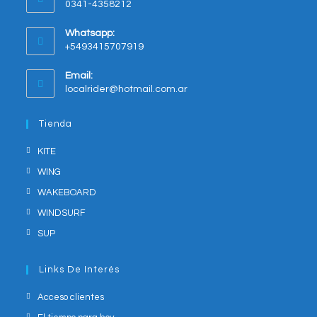
0341-4358212
a
new
Whatsapp:
tab
+5493415707919
Opens
Email:
in
Opens
localrider@hotmail.com.ar
your
in
application
your
Tienda
application
KITE
WING
WAKEBOARD
WINDSURF
SUP
Links De Interés
Acceso clientes