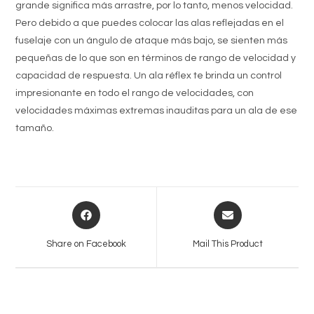
grande significa más arrastre, por lo tanto, menos velocidad.
Pero debido a que puedes colocar las alas reflejadas en el
fuselaje con un ángulo de ataque más bajo, se sienten más
pequeñas de lo que son en términos de rango de velocidad y
capacidad de respuesta. Un ala réflex te brinda un control
impresionante en todo el rango de velocidades, con
velocidades máximas extremas inauditas para un ala de ese
tamaño.
Opens
Opens
in
in
a
a
Share on Facebook
Mail This Product
new
new
window
window