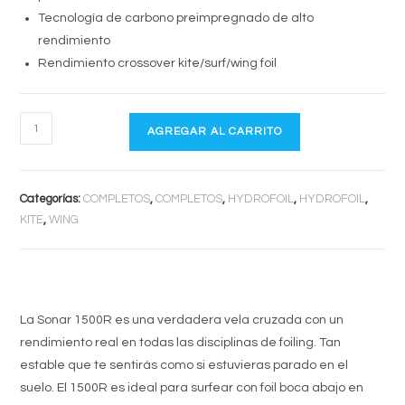
Tecnología de carbono preimpregnado de alto
rendimiento
Rendimiento crossover kite/surf/wing foil
SONAR
AGREGAR AL CARRITO
1500
cantidad
Categorías:
COMPLETOS
,
COMPLETOS
,
HYDROFOIL
,
HYDROFOIL
,
KITE
,
WING
La Sonar 1500R es una verdadera vela cruzada con un
rendimiento real en todas las disciplinas de foiling. Tan
estable que te sentirás como si estuvieras parado en el
suelo. El 1500R es ideal para surfear con foil boca abajo en