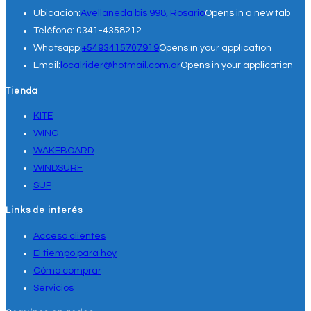
Ubicación:
Avellaneda bis 998, Rosario
Opens in a new tab
Teléfono:
0341-4358212
Whatsapp:
+5493415707919
Opens in your application
Email:
localrider@hotmail.com.ar
Opens in your application
Tienda
KITE
WING
WAKEBOARD
WINDSURF
SUP
Links de interés
Acceso clientes
El tiempo para hoy
Cómo comprar
Servicios