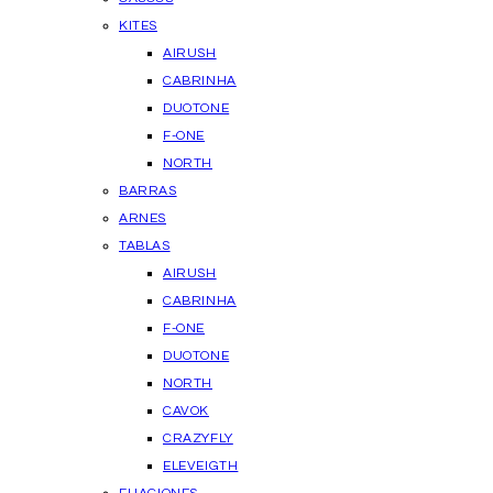
KITES
AIRUSH
CABRINHA
DUOTONE
F-ONE
NORTH
BARRAS
ARNES
TABLAS
AIRUSH
CABRINHA
F-ONE
DUOTONE
NORTH
CAVOK
CRAZYFLY
ELEVEIGTH