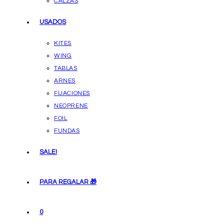
CALZAS
USADOS
KITES
WING
TABLAS
ARNES
FIJACIONES
NEOPRENE
FOIL
FUNDAS
SALE!
PARA REGALAR 🎁
0