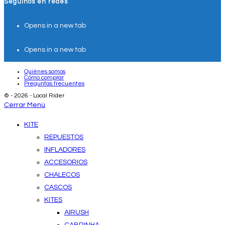
Seguinos en redes
Opens in a new tab
Opens in a new tab
Quiénes somos
Cómo comprar
Preguntas frecuentes
© - 2026 - Local Rider
Cerrar Menú
KITE
REPUESTOS
INFLADORES
ACCESORIOS
CHALECOS
CASCOS
KITES
AIRUSH