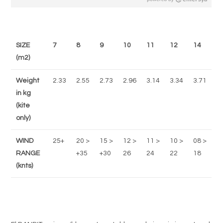
SIZE
7
8
9
10
11
12
14
(m2)
Weight
2.33
2.55
2.73
2.96
3.14
3.34
3.71
in kg
(kite
only)
WIND
25+
20 >
15 >
12 >
11 >
10 >
08 >
RANGE
+35
+30
26
24
22
18
(knts)