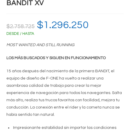
BANDIT XV
El
$
1.296.250
El
$
2.758.725
precio
precio
original
actual
DESDE / HASTA
era:
es:
$2.758.725.
$1.296.250.
MOST WANTED AND STILL RUNNING
LOS MÁS BUSCADOS Y SIGUEN EN FUNCIONAMIENTO
15 años después del nacimiento de la primera BANDIT, el
equipo de diseño de F-ONE ha vuelto a realizar una
asombrosa calidad de trabajo para crear la mejor
experiencia de navegación para todos los navegantes. Salta
más alto, realiza tus trucos favoritos con facilidad, mejora tu
conducción. La conexión entre el rider y la cometa nunca se
había sentido tan natural.
Impresionante estabilidad sin importar las condiciones