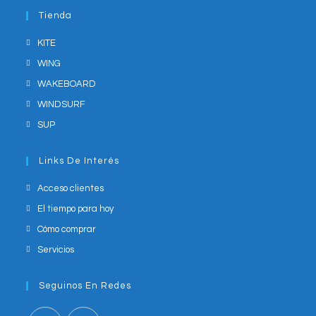
application
your
Tienda
application
KITE
WING
WAKEBOARD
WINDSURF
SUP
Links De Interés
Acceso clientes
El tiempo para hoy
Cómo comprar
Servicios
Seguinos En Redes