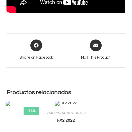
Opens
Opens
in
in
a
a
Share on Facebook
Mail This Product
new
new
window
window
Productos relacionados
-13%
CABRINHA
,
KITE
,
KITES
FX2 2022