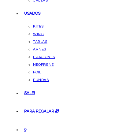
CALZAS
USADOS
KITES
WING
TABLAS
ARNES
FIJACIONES
NEOPRENE
FOIL
FUNDAS
SALE!
PARA REGALAR 🎁
0