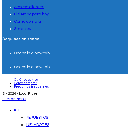
Acceso clientes
El tiempo para hoy
Cómo comprar
Servicios
Seguinos en redes
Opens in a new tab
Opens in a new tab
Quiénes somos
Cómo comprar
Preguntas frecuentes
© - 2026 - Local Rider
Cerrar Menú
KITE
REPUESTOS
INFLADORES