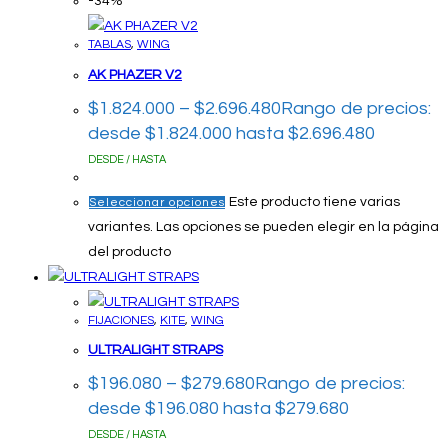
-34%
TABLAS
,
WING
AK PHAZER V2
$
1.824.000
–
$
2.696.480
Rango de precios:
desde $1.824.000 hasta $2.696.480
DESDE / HASTA
Este producto tiene varias
Seleccionar opciones
variantes. Las opciones se pueden elegir en la página
del producto
FIJACIONES
,
KITE
,
WING
ULTRALIGHT STRAPS
$
196.080
–
$
279.680
Rango de precios:
desde $196.080 hasta $279.680
DESDE / HASTA