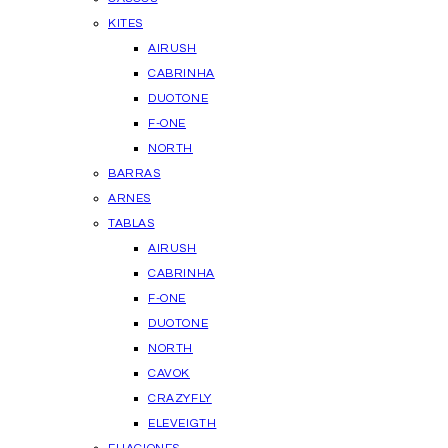
KITES
AIRUSH
CABRINHA
DUOTONE
F-ONE
NORTH
BARRAS
ARNES
TABLAS
AIRUSH
CABRINHA
F-ONE
DUOTONE
NORTH
CAVOK
CRAZYFLY
ELEVEIGTH