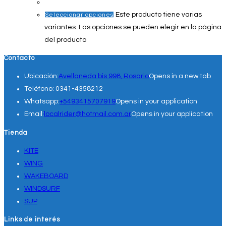
Este producto tiene varias
Seleccionar opciones
variantes. Las opciones se pueden elegir en la página
del producto
Contacto
Ubicación:
Avellaneda bis 998, Rosario
Opens in a new tab
Teléfono:
0341-4358212
Whatsapp:
+5493415707919
Opens in your application
Email:
localrider@hotmail.com.ar
Opens in your application
Tienda
KITE
WING
WAKEBOARD
WINDSURF
SUP
Links de interés