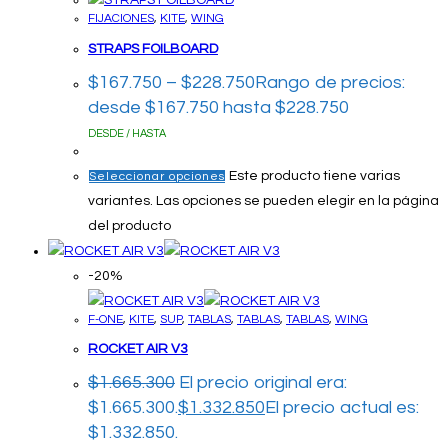
FIJACIONES
,
KITE
,
WING
STRAPS FOILBOARD
$
167.750
–
$
228.750
Rango de precios:
desde $167.750 hasta $228.750
DESDE / HASTA
Este producto tiene varias
Seleccionar opciones
variantes. Las opciones se pueden elegir en la página
del producto
-20%
F-ONE
,
KITE
,
SUP
,
TABLAS
,
TABLAS
,
TABLAS
,
WING
ROCKET AIR V3
$
1.665.300
El precio original era:
$1.665.300.
$
1.332.850
El precio actual es:
$1.332.850.