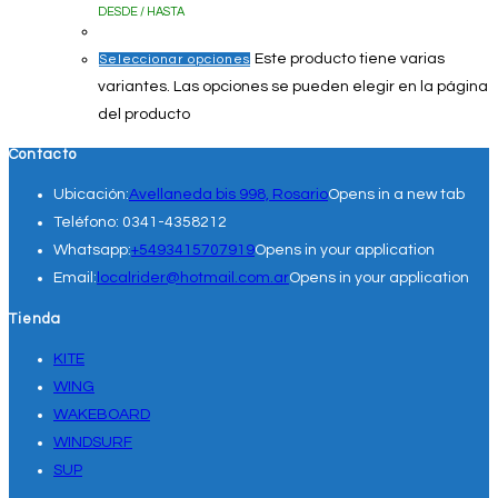
DESDE / HASTA
Este producto tiene varias
Seleccionar opciones
variantes. Las opciones se pueden elegir en la página
del producto
Contacto
Ubicación:
Avellaneda bis 998, Rosario
Opens in a new tab
Teléfono:
0341-4358212
Whatsapp:
+5493415707919
Opens in your application
Email:
localrider@hotmail.com.ar
Opens in your application
Tienda
KITE
WING
WAKEBOARD
WINDSURF
SUP