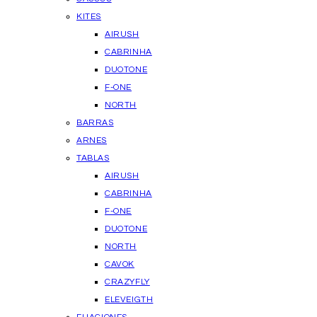
KITES
AIRUSH
CABRINHA
DUOTONE
F-ONE
NORTH
BARRAS
ARNES
TABLAS
AIRUSH
CABRINHA
F-ONE
DUOTONE
NORTH
CAVOK
CRAZYFLY
ELEVEIGTH