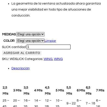
La geometría de la ventana actualizada ahora garantiza
una mejor visibilidad en todo tipo de situaciones de
conducción.
MEDIDAS
COLOR
Limpiar
SLICK cantidad
AGREGAR AL CARRITO
SKU:
WDSLICK
Categorías:
WING
,
WING
Descripción
2,5
3,5
4,5
5,5
6,5
3 Mts
4 Mts
5 Mts
6 Mts
7 Mts
Mts
Mts
Mts
Mts
Mts
25 –
20 –
16 –
14 –
12 –
10 –
8 –
6 –
9 – 22
7 – 18
45
40
35
30
28
25
20
16