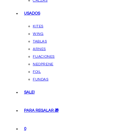
CALZAS
USADOS
KITES
WING
TABLAS
ARNES
FIJACIONES
NEOPRENE
FOIL
FUNDAS
SALE!
PARA REGALAR 🎁
0