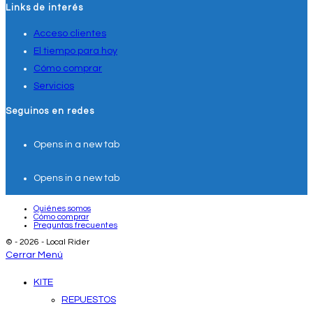
Links de interés
Acceso clientes
El tiempo para hoy
Cómo comprar
Servicios
Seguinos en redes
Opens in a new tab
Opens in a new tab
Quiénes somos
Cómo comprar
Preguntas frecuentes
© - 2026 - Local Rider
Cerrar Menú
KITE
REPUESTOS