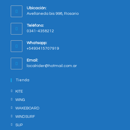
producto
Ubicación:
Avellaneda bis 998, Rosario
Opens
Teléfono:
in
0341-4358212
a
new
Whatsapp:
tab
+5493415707919
Opens
Email:
in
Opens
localrider@hotmail.com.ar
your
in
application
your
Tienda
application
KITE
WING
WAKEBOARD
WINDSURF
SUP