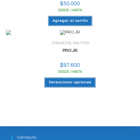
$
50.000
DESDE / HASTA
Agregar al carrito
CHALECOS
,
NAUTICA
PRO JR
$
97.600
DESDE / HASTA
Este
Seleccionar opciones
producto
tiene
varias
variantes.
Las
opciones
se
pueden
elegir
en
la
página
del
Contacto