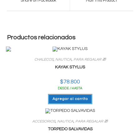
Share on Facebook
Mail This Product
new
new
window
window
Productos relacionados
CHALECOS
,
NAUTICA
,
PARA REGALAR 🎁
KAYAK STYLUS
$
78.800
DESDE / HASTA
Agregar al carrito
ACCESORIOS
,
NAUTICA
,
PARA REGALAR 🎁
TORPEDO SALVAVIDAS