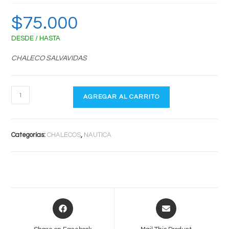
$
75.000
DESDE / HASTA
CHALECO SALVAVIDAS
M3
AGREGAR AL CARRITO
PRO
SKI
cantidad
Categorías:
CHALECOS
,
NAUTICA
Opens
Opens
in
in
a
a