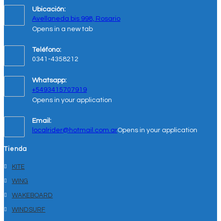
Ubicación:
Avellaneda bis 998, Rosario
Opens in a new tab
Teléfono:
0341-4358212
Whatsapp:
+5493415707919
Opens in your application
Email:
localrider@hotmail.com.ar
Opens in your application
Tienda
KITE
WING
WAKEBOARD
WINDSURF