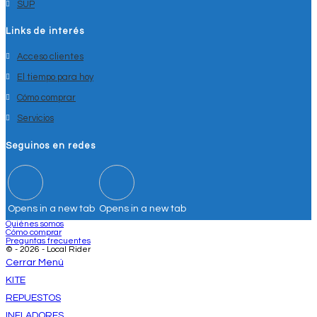
SUP
Links de interés
Acceso clientes
El tiempo para hoy
Cómo comprar
Servicios
Seguinos en redes
Opens in a new tab
Opens in a new tab
Quiénes somos
Cómo comprar
Preguntas frecuentes
© - 2026 - Local Rider
Cerrar Menú
KITE
REPUESTOS
INFLADORES