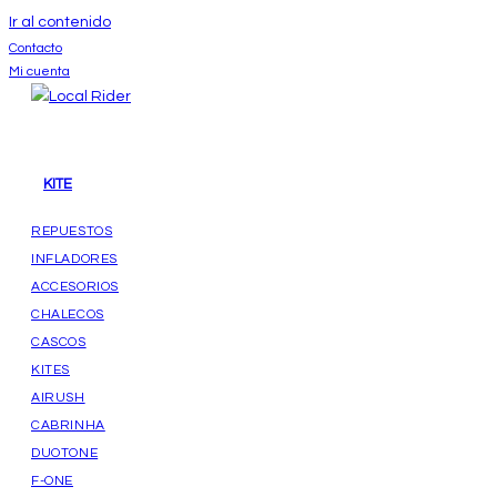
Ir al contenido
Contacto
Mi cuenta
KITE
REPUESTOS
INFLADORES
ACCESORIOS
CHALECOS
CASCOS
KITES
AIRUSH
CABRINHA
DUOTONE
F-ONE