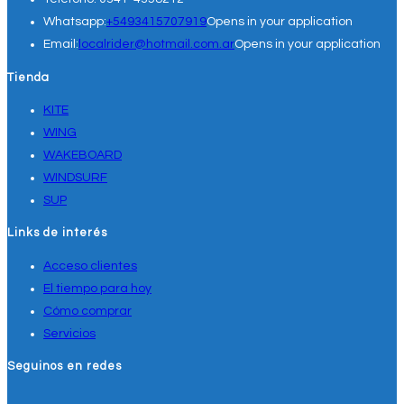
Whatsapp:
+5493415707919
Opens in your application
Email:
localrider@hotmail.com.ar
Opens in your application
Tienda
KITE
WING
WAKEBOARD
WINDSURF
SUP
Links de interés
Acceso clientes
El tiempo para hoy
Cómo comprar
Servicios
Seguinos en redes