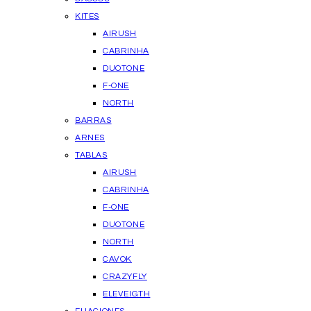
KITES
AIRUSH
CABRINHA
DUOTONE
F-ONE
NORTH
BARRAS
ARNES
TABLAS
AIRUSH
CABRINHA
F-ONE
DUOTONE
NORTH
CAVOK
CRAZYFLY
ELEVEIGTH