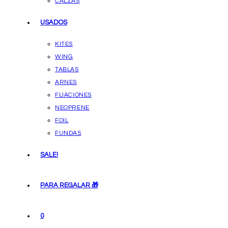
CALZAS
USADOS
KITES
WING
TABLAS
ARNES
FIJACIONES
NEOPRENE
FOIL
FUNDAS
SALE!
PARA REGALAR 🎁
0