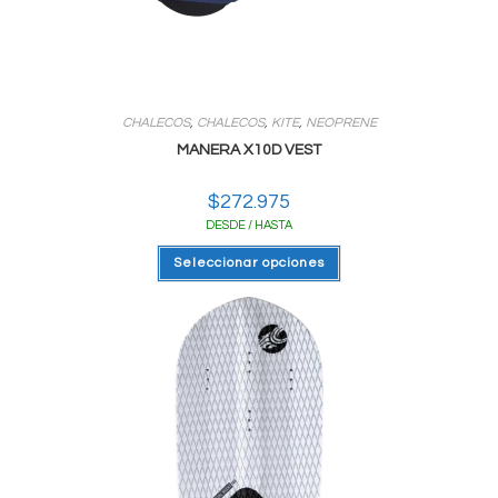
CHALECOS
,
CHALECOS
,
KITE
,
NEOPRENE
MANERA X10D VEST
$
272.975
DESDE / HASTA
Este
Seleccionar opciones
producto
tiene
varias
variantes.
Las
opciones
se
pueden
elegir
en
la
página
del
producto