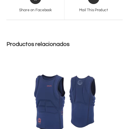
in
in
a
a
Share on Facebook
Mail This Product
new
new
window
window
Productos relacionados