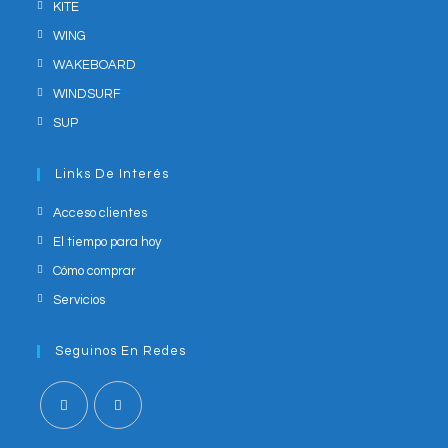
KITE
WING
WAKEBOARD
WINDSURF
SUP
Links De Interés
Acceso clientes
El tiempo para hoy
Cómo comprar
Servicios
Seguinos En Redes
Opens
Opens