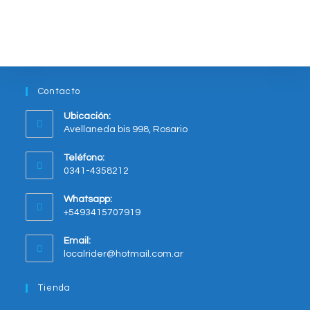
variantes.
Las
opciones
se
pueden
elegir
en
la
página
del
Contacto
producto
Ubicación:
Avellaneda bis 998, Rosario
Opens
Teléfono:
in
0341-4358212
a
new
Whatsapp:
tab
+5493415707919
Opens
Email:
in
Opens
localrider@hotmail.com.ar
your
in
application
your
Tienda
application