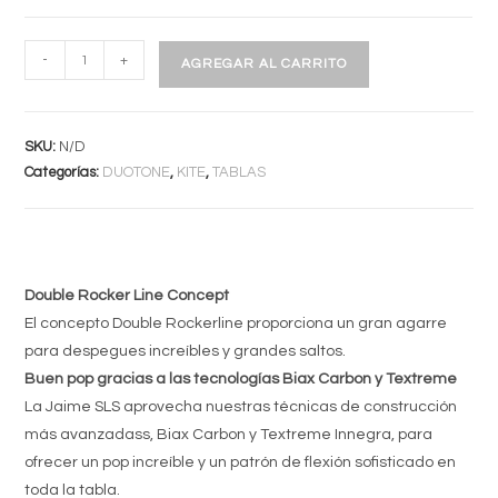
JAIME
-
+
AGREGAR AL CARRITO
SLS
2025
cantidad
SKU:
N/D
Categorías:
DUOTONE
,
KITE
,
TABLAS
Double Rocker Line Concept
El concepto Double Rockerline proporciona un gran agarre
para despegues increíbles y grandes saltos.
Buen pop gracias a las tecnologías Biax Carbon y Textreme
La Jaime SLS aprovecha nuestras técnicas de construcción
más avanzadass, Biax Carbon y Textreme Innegra, para
ofrecer un pop increíble y un patrón de flexión sofisticado en
toda la tabla.