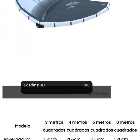
3 metros
4 metros
5 metros
6 metros
Modelo
cuadrados
cuadrados
cuadrados
cuadrados
envergadura
258cm
285cm
316cm
328cm