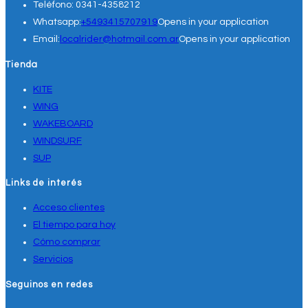
Teléfono:
0341-4358212
Whatsapp:
+5493415707919
Opens in your application
Email:
localrider@hotmail.com.ar
Opens in your application
Tienda
KITE
WING
WAKEBOARD
WINDSURF
SUP
Links de interés
Acceso clientes
El tiempo para hoy
Cómo comprar
Servicios
Seguinos en redes