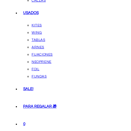
CALZAS
USADOS
KITES
WING
TABLAS
ARNES
FIJACIONES
NEOPRENE
FOIL
FUNDAS
SALE!
PARA REGALAR 🎁
0