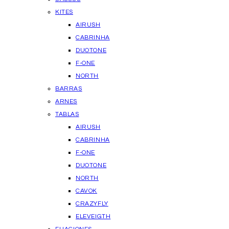
KITES
AIRUSH
CABRINHA
DUOTONE
F-ONE
NORTH
BARRAS
ARNES
TABLAS
AIRUSH
CABRINHA
F-ONE
DUOTONE
NORTH
CAVOK
CRAZYFLY
ELEVEIGTH