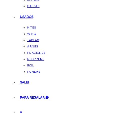
CALZAS
USADOS
KITES
WING
TABLAS
ARNES
FIJACIONES
NEOPRENE
FOIL
FUNDAS
SALE!
PARA REGALAR 🎁
0