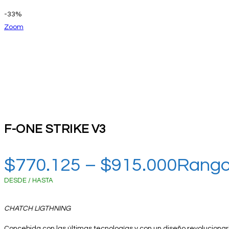
-33%
Zoom
F-ONE STRIKE V3
$
770.125
–
$
915.000
Rango
DESDE / HASTA
CHATCH LIGTHNING
Concebida con las últimas tecnologías y con un diseño revolucionari