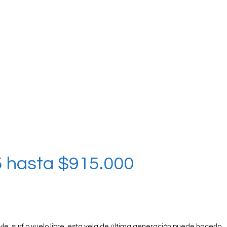
5 hasta $915.000
yle, surf o vuelo libre, esta vela de última generación puede hacerlo