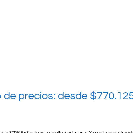
 de precios: desde $770.12
o, la STRIKE V3 es la vela de alto rendimiento.
Ya sea freeride, freest