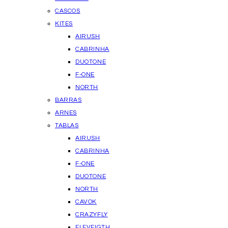
CASCOS
KITES
AIRUSH
CABRINHA
DUOTONE
F-ONE
NORTH
BARRAS
ARNES
TABLAS
AIRUSH
CABRINHA
F-ONE
DUOTONE
NORTH
CAVOK
CRAZYFLY
ELEVEIGTH