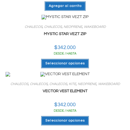
Agregar al carrito
CHALECOS
,
CHALECOS
,
NEOPRENE
,
WAKEBOARD
MYSTIC STAR VEZT ZIP
$
342.000
DESDE / HASTA
Este
Seleccionar opciones
producto
tiene
varias
variantes.
Las
CHALECOS
,
CHALECOS
,
CHALECOS
,
KITE
,
NEOPRENE
,
WAKEBOARD
opciones
se
VECTOR VEST ELEMENT
pueden
elegir
en
$
342.000
la
página
DESDE / HASTA
del
producto
Este
Seleccionar opciones
producto
tiene
varias