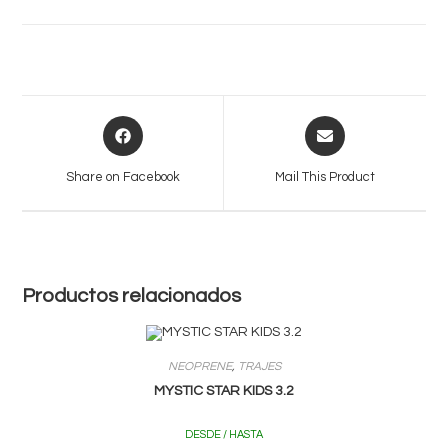
Opens
Opens
in
in
a
a
Share on Facebook
Mail This Product
new
new
window
window
Productos relacionados
NEOPRENE
,
TRAJES
MYSTIC STAR KIDS 3.2
DESDE / HASTA