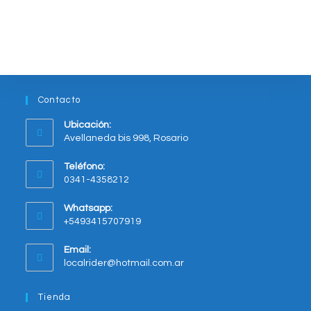
variantes.
Las
opciones
se
pueden
elegir
en
la
página
del
Contacto
producto
Ubicación:
Avellaneda bis 998, Rosario
Opens
Teléfono:
in
0341-4358212
a
new
Whatsapp:
tab
+5493415707919
Opens
Email:
in
Opens
localrider@hotmail.com.ar
your
in
application
your
Tienda
application