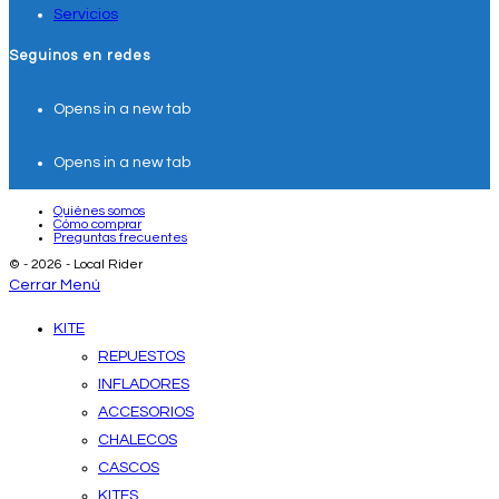
Servicios
Seguinos en redes
Opens in a new tab
Opens in a new tab
Quiénes somos
Cómo comprar
Preguntas frecuentes
© - 2026 - Local Rider
Cerrar Menú
KITE
REPUESTOS
INFLADORES
ACCESORIOS
CHALECOS
CASCOS
KITES