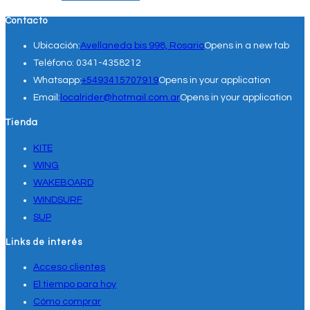
Contacto
Ubicación:
Avellaneda bis 998, Rosario
Opens in a new tab
Teléfono:
0341-4358212
Whatsapp:
+5493415707919
Opens in your application
Email:
localrider@hotmail.com.ar
Opens in your application
Tienda
KITE
WING
WAKEBOARD
WINDSURF
SUP
Links de interés
Acceso clientes
El tiempo para hoy
Cómo comprar