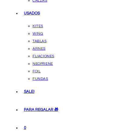
CALZAS
USADOS
KITES
WING
TABLAS
ARNES
FIJACIONES
NEOPRENE
FOIL
FUNDAS
SALE!
PARA REGALAR 🎁
0