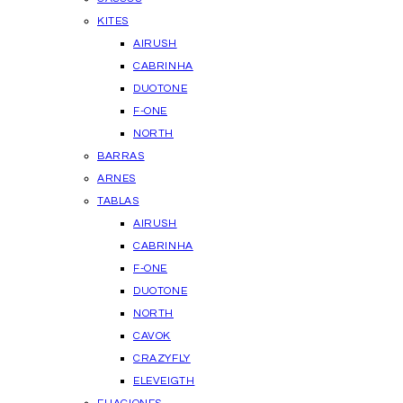
KITES
AIRUSH
CABRINHA
DUOTONE
F-ONE
NORTH
BARRAS
ARNES
TABLAS
AIRUSH
CABRINHA
F-ONE
DUOTONE
NORTH
CAVOK
CRAZYFLY
ELEVEIGTH