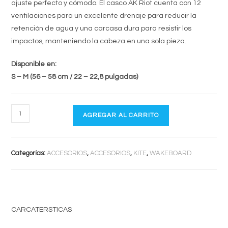
ajuste perfecto y cómodo. El casco AK Riot cuenta con 12
ventilaciones para un excelente drenaje para reducir la
retención de agua y una carcasa dura para resistir los
impactos, manteniendo la cabeza en una sola pieza.
Disponible en:
S – M (56 – 58 cm / 22 – 22,8 pulgadas)
AK
AGREGAR AL CARRITO
RIOT
cantidad
Categorías:
ACCESORIOS
,
ACCESORIOS
,
KITE
,
WAKEBOARD
CARCATERSTICAS