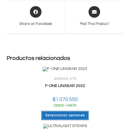
Opens
Opens
in
in
a
a
Share on Facebook
Mail This Product
new
new
window
window
Productos relacionados
BARRAS
,
KITE
F-ONE LINXBAR 2022
$
1.070.550
DESDE / HASTA
Este
Seleccionar opciones
producto
tiene
varias
variantes.