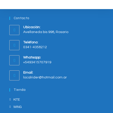
elegir
en
la
página
del
Contacto
producto
Ubicación:
Avellaneda bis 998, Rosario
Opens
Teléfono:
in
0341-4358212
a
new
Whatsapp:
tab
+5493415707919
Opens
Email:
in
Opens
localrider@hotmail.com.ar
your
in
application
your
Tienda
application
KITE
WING