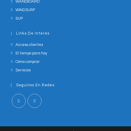
WAKEBOARD
WINDSURF
SUP
Links De Interés
Acceso clientes
El tiempo para hoy
Cómo comprar
Servicios
Seguinos En Redes
Opens
Opens
in
in
a
a