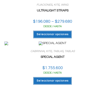
Las
FIJACIONES
,
KITE
,
WING
opciones
se
ULTRALIGHT STRAPS
pueden
elegir
en
$
196.080
–
$
279.680
Rango
la
de
página
DESDE / HASTA
precios:
del
desde
producto
Este
$196.080
Seleccionar opciones
producto
hasta
tiene
$279.680
varias
variantes.
Las
CABRINHA
,
KITE
,
TABLAS
,
TABLAS
opciones
se
SPECIAL AGENT
pueden
elegir
en
$
1.755.600
la
página
DESDE / HASTA
del
producto
Este
Seleccionar opciones
producto
tiene
varias
variantes.
Las
opciones
se
pueden