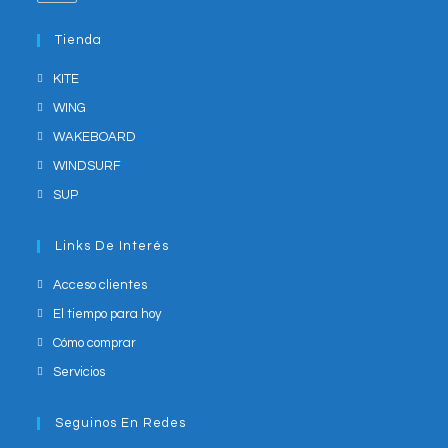
your
in
application
your
Tienda
application
KITE
WING
WAKEBOARD
WINDSURF
SUP
Links De Interés
Acceso clientes
El tiempo para hoy
Cómo comprar
Servicios
Seguinos En Redes