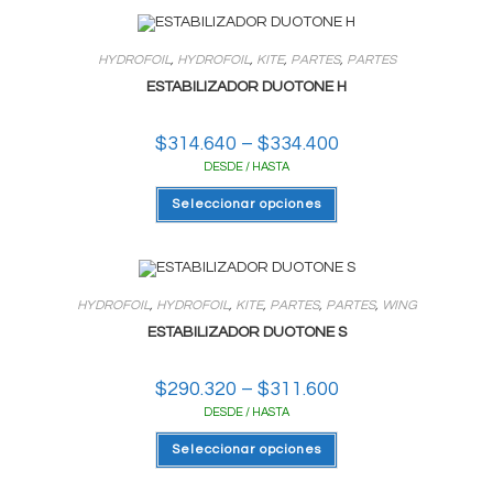
variantes.
Las
opciones
se
HYDROFOIL
,
HYDROFOIL
,
KITE
,
PARTES
,
PARTES
pueden
elegir
ESTABILIZADOR DUOTONE H
en
la
página
$
314.640
–
$
334.400
Rango
del
de
producto
DESDE / HASTA
precios:
desde
Este
$314.640
Seleccionar opciones
producto
hasta
tiene
$334.400
varias
variantes.
Las
opciones
se
HYDROFOIL
,
HYDROFOIL
,
KITE
,
PARTES
,
PARTES
,
WING
pueden
elegir
ESTABILIZADOR DUOTONE S
en
la
página
$
290.320
–
$
311.600
Rango
del
de
producto
DESDE / HASTA
precios:
desde
Este
$290.320
Seleccionar opciones
producto
hasta
tiene
$311.600
varias