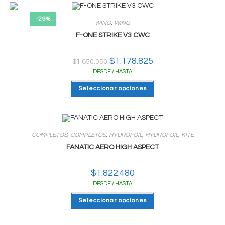
Las
opciones
-29%
se
WING
,
WING
pueden
elegir
F-ONE STRIKE V3 CWC
en
la
página
El
$
1.178.825
El
$
1.650.050
del
precio
precio
producto
DESDE / HASTA
original
actual
era:
es:
Este
$1.650.050.
$1.178.825.
Seleccionar opciones
producto
tiene
varias
variantes.
Las
opciones
se
COMPLETOS
,
COMPLETOS
,
HYDROFOIL
,
HYDROFOIL
,
KITE
pueden
elegir
FANATIC AERO HIGH ASPECT
en
la
página
$
1.822.480
del
producto
DESDE / HASTA
Este
Seleccionar opciones
producto
tiene
varias
variantes.