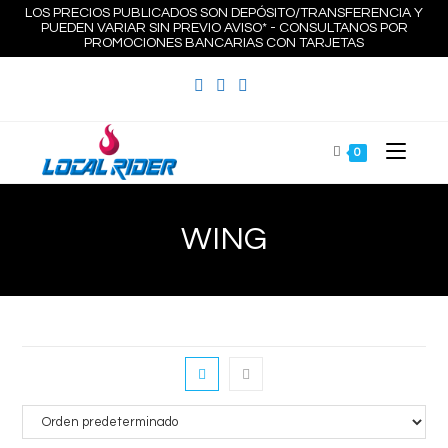
Ir
LOS PRECIOS PUBLICADOS SON DEPÓSITO/TRANSFERENCIA Y
PUEDEN VARIAR SIN PREVIO AVISO* - CONSULTANOS POR
al
PROMOCIONES BANCARIAS CON TARJETAS
contenido
0
WING