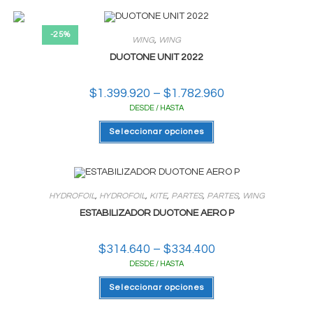
variantes.
Las
opciones
-25%
se
WING
,
WING
pueden
elegir
DUOTONE UNIT 2022
en
la
página
$
1.399.920
–
$
1.782.960
Rango
del
de
producto
DESDE / HASTA
precios:
desde
Este
$1.399.920
Seleccionar opciones
producto
hasta
tiene
$1.782.960
varias
variantes.
Las
opciones
se
HYDROFOIL
,
HYDROFOIL
,
KITE
,
PARTES
,
PARTES
,
WING
pueden
elegir
ESTABILIZADOR DUOTONE AERO P
en
la
página
$
314.640
–
$
334.400
Rango
del
de
producto
DESDE / HASTA
precios:
desde
Este
$314.640
Seleccionar opciones
producto
hasta
tiene
$334.400
varias