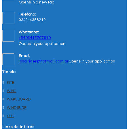
Opens in a new tab
Teléfono:
0341-4358212
Whatsapp:
+5493415707919
Opens in your application
Email:
localrider@hotmail.com.ar
Opens in your application
Tienda
KITE
WING
WAKEBOARD
WINDSURF
SUP
Links de interés