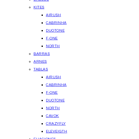
KITES
AIRUSH
CABRINHA
DUOTONE
F-ONE
NORTH
BARRAS
ARNES
TABLAS
AIRUSH
CABRINHA
F-ONE
DUOTONE
NORTH
CAVOK
CRAZYFLY
ELEVEIGTH