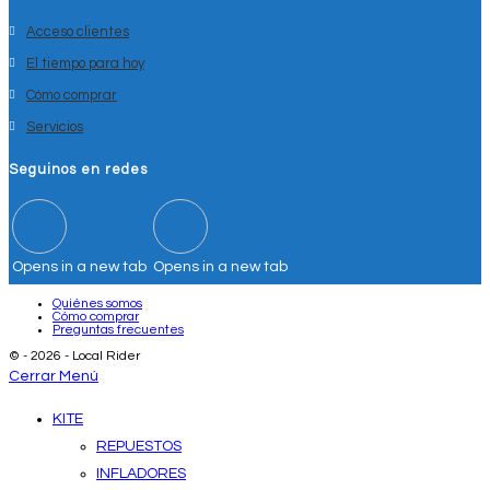
Acceso clientes
El tiempo para hoy
Cómo comprar
Servicios
Seguinos en redes
Opens in a new tab
Opens in a new tab
Quiénes somos
Cómo comprar
Preguntas frecuentes
© - 2026 - Local Rider
Cerrar Menú
KITE
REPUESTOS
INFLADORES