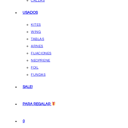
CALZAS
USADOS
KITES
WING
TABLAS
ARNES
FIJACIONES
NEOPRENE
FOIL
FUNDAS
SALE!
PARA REGALAR
0