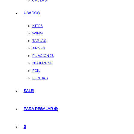
CALZAS
USADOS
KITES
WING
TABLAS
ARNES
FIJACIONES
NEOPRENE
FOIL
FUNDAS
SALE!
PARA REGALAR 🎁
0