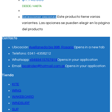
DESDE / HASTA
Este producto tiene varias
Seleccionar opciones
variantes. Las opciones se pueden elegir en la página
del producto
Contacto
Ubicación:
Avellaneda bis 998, Rosario
Opens in a new tab
Teléfono:
0341-4358212
Whatsapp:
+5493415707919
Opens in your application
Email:
localrider@hotmail.com.ar
Opens in your application
Tienda
KITE
WING
WAKEBOARD
WINDSURF
SUP