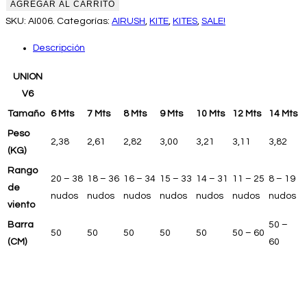
AGREGAR AL CARRITO
SKU:
AI006.
Categorías:
AIRUSH
,
KITE
,
KITES
,
SALE!
Descripción
UNION
V6
Tamaño
6 Mts
7 Mts
8 Mts
9 Mts
10 Mts
12 Mts
14 Mts
Peso
2,38
2,61
2,82
3,00
3,21
3,11
3,82
(KG)
Rango
20 – 38
18 – 36
16 – 34
15 – 33
14 – 31
11 – 25
8 – 19
de
nudos
nudos
nudos
nudos
nudos
nudos
nudos
viento
Barra
50 –
50
50
50
50
50
50 – 60
(CM)
60