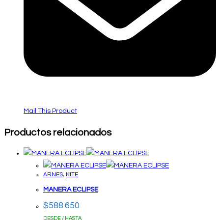
Mail This Product
Productos relacionados
ARNES
,
KITE
MANERA ECLIPSE
$
588.650
DESDE / HASTA