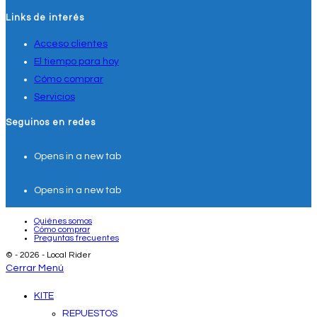
Links de interés
Acceso clientes
El tiempo para hoy
Cómo comprar
Servicios
Seguinos en redes
Opens in a new tab
Opens in a new tab
Quiénes somos
Cómo comprar
Preguntas frecuentes
© - 2026 - Local Rider
Cerrar Menú
KITE
REPUESTOS