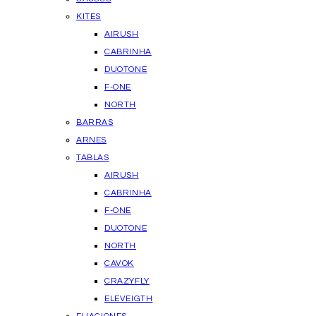
KITES
AIRUSH
CABRINHA
DUOTONE
F-ONE
NORTH
BARRAS
ARNES
TABLAS
AIRUSH
CABRINHA
F-ONE
DUOTONE
NORTH
CAVOK
CRAZYFLY
ELEVEIGTH