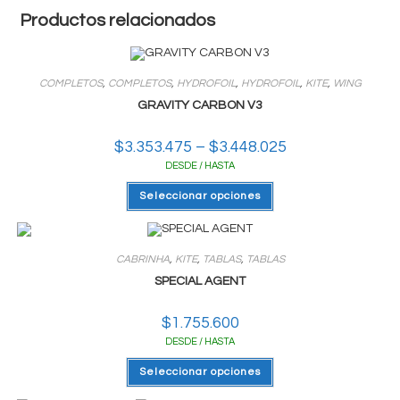
Productos relacionados
COMPLETOS
,
COMPLETOS
,
HYDROFOIL
,
HYDROFOIL
,
KITE
,
WING
GRAVITY CARBON V3
$
3.353.475
–
$
3.448.025
Rango
de
DESDE / HASTA
precios:
desde
Este
$3.353.475
Seleccionar opciones
producto
hasta
tiene
$3.448.025
varias
variantes.
Las
CABRINHA
,
KITE
,
TABLAS
,
TABLAS
opciones
se
SPECIAL AGENT
pueden
elegir
en
$
1.755.600
la
página
DESDE / HASTA
del
producto
Este
Seleccionar opciones
producto
tiene