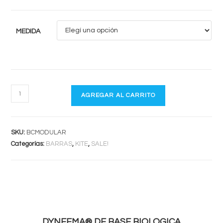
MEDIDA
OVERDRIVE
AGREGAR AL CARRITO
MODULAR
1X
TRIMLITE
SKU:
BCMODULAR
cantidad
Categorías:
BARRAS
,
KITE
,
SALE!
DYNEEMA® DE BASE BIOLOGICA