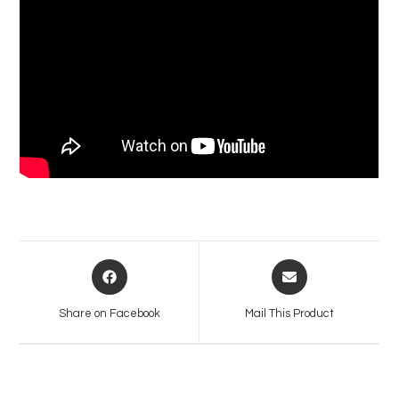
Opens
Opens
in
in
a
a
Share on Facebook
Mail This Product
new
new
window
window