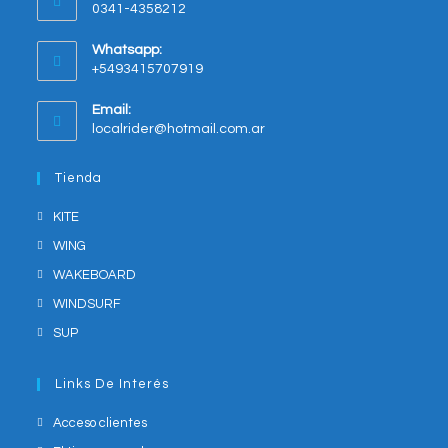
0341-4358212
a
new
Whatsapp:
tab
+5493415707919
Opens
Email:
in
Opens
localrider@hotmail.com.ar
your
in
application
your
Tienda
application
KITE
WING
WAKEBOARD
WINDSURF
SUP
Links De Interés
Acceso clientes