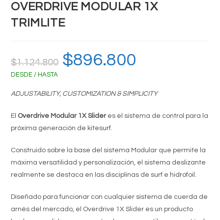
OVERDRIVE MODULAR 1X
TRIMLITE
El
$
896.800
El
$
1.124.800
precio
precio
original
actual
DESDE / HASTA
era:
es:
$1.124.800.
$896.800.
ADJUSTABILITY, CUSTOMIZATION & SIMPLICITY
El
Overdrive Modular 1X Slider
es el sistema de control para la
próxima generación de kitesurf.
Construido sobre la base del sistema Modular que permite la
máxima versatilidad y personalización, el sistema deslizante
realmente se destaca en las disciplinas de surf e hidrofoil.
Diseñado para funcionar con cualquier sistema de cuerda de
arnés del mercado, el Overdrive 1X Slider es un producto