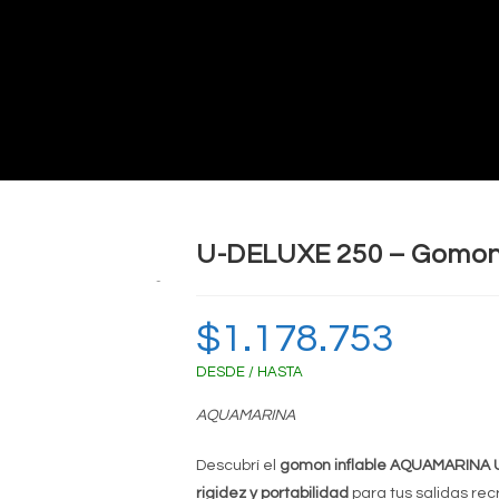
U-DELUXE 250 – Gomon 
Zoom
$
1.178.753
DESDE / HASTA
AQUAMARINA
Descubrí el
gomon inflable AQUAMARINA 
rigidez y portabilidad
para tus salidas rec