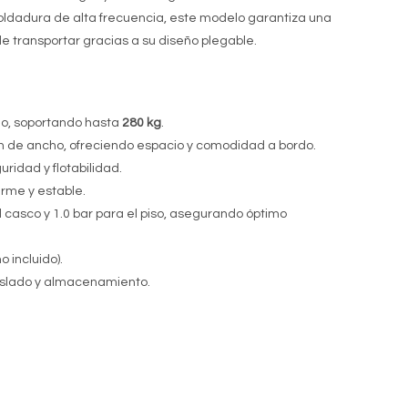
oldadura de alta frecuencia, este modelo garantiza una
de transportar gracias a su diseño plegable.
iño, soportando hasta
280 kg
.
m de ancho, ofreciendo espacio y comodidad a bordo.
ridad y flotabilidad.
irme y estable.
l casco y 1.0 bar para el piso, asegurando óptimo
 incluido).
traslado y almacenamiento.