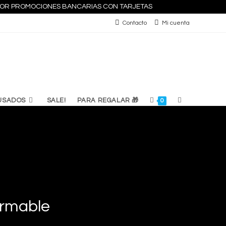
S POR PROMOCIONES BANCARIAS CON TARJETAS
Contacto
Mi cuenta
ALTERNAR
USADOS
SALE!
PARA REGALAR 🎁
0
BÚSQUEDA
DE
LA
armable
WEB