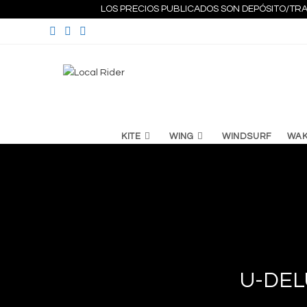
Ir
LOS PRECIOS PUBLICADOS SON DEPÓSITO/TRA
al
contenido
KITE
WING
WINDSURF
WA
U-DELU