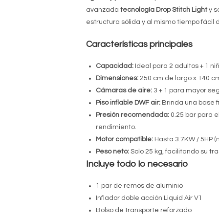
avanzada
tecnología Drop Stitch Light
y s
estructura sólida y al mismo tiempo fácil 
Características principales
Capacidad:
Ideal para 2 adultos + 1 n
Dimensiones:
250 cm de largo x 140 c
Cámaras de aire:
3 + 1 para mayor segu
Piso inflable DWF air:
Brinda una base f
Presión recomendada:
0.25 bar para e
rendimiento.
Motor compatible:
Hasta 3.7KW / 5HP (no
Peso neto:
Solo 25 kg, facilitando su 
Incluye todo lo necesario
1 par de remos de aluminio
Inflador doble acción Liquid Air V1
Bolso de transporte reforzado