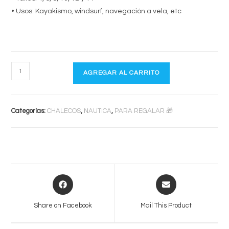
• Usos: Kayakismo, windsurf, navegación a vela, etc
PRO
AGREGAR AL CARRITO
FISH
cantidad
Categorías:
CHALECOS
,
NAUTICA
,
PARA REGALAR 🎁
Opens
Opens
in
in
a
a
Share on Facebook
Mail This Product
new
new
window
window