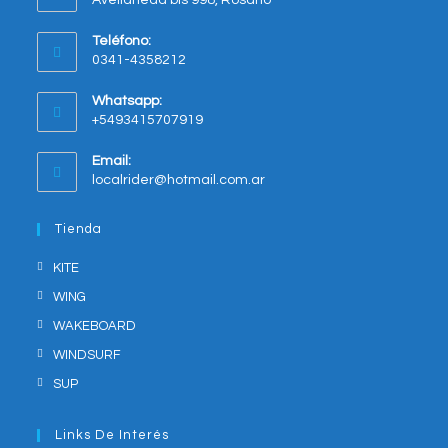
Opens
Teléfono:
in
0341-4358212
a
new
Whatsapp:
tab
+5493415707919
Opens
Email:
in
Opens
localrider@hotmail.com.ar
your
in
application
your
Tienda
application
KITE
WING
WAKEBOARD
WINDSURF
SUP
Links De Interés