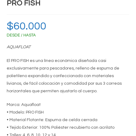
PRO FISH
$
60.000
DESDE / HASTA
AQUAFLOAT
El PRO FISH es una línea económica diseñada casi
exclusivamente para pescadores, relleno de espuma de
polietileno expandido y confeccionado con materiales
livianos, de fácil colocación y comodidad por sus 3 correas
horizontales que permiten ajustarlo al cuerpo.
Marca: Aquafloat
• Modelo: PRO FISH
• Material Flotante: Espuma de celda cerrada
• Tejido Exterior: 100% Poliéster recubierto con acrilato
• Talles: 4, 6, 8, 10, 12 y 14