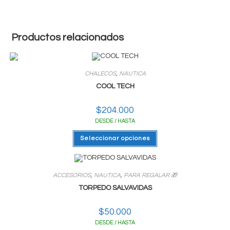
Productos relacionados
CHALECOS
,
NAUTICA
COOL TECH
$
204.000
DESDE / HASTA
Este
Seleccionar opciones
producto
tiene
varias
variantes.
Las
ACCESORIOS
,
NAUTICA
,
PARA REGALAR 🎁
opciones
se
TORPEDO SALVAVIDAS
pueden
elegir
en
$
50.000
la
página
DESDE / HASTA
del