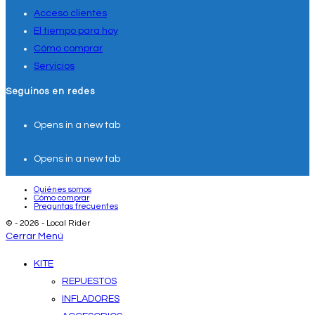
Acceso clientes
El tiempo para hoy
Cómo comprar
Servicios
Seguinos en redes
Opens in a new tab
Opens in a new tab
Quiénes somos
Cómo comprar
Preguntas frecuentes
© - 2026 - Local Rider
Cerrar Menú
KITE
REPUESTOS
INFLADORES