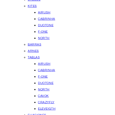
KITES
AIRUSH
CABRINHA
DUOTONE
F-ONE
NORTH
BARRAS
ARNES
TABLAS
AIRUSH
CABRINHA
F-ONE
DUOTONE
NORTH
CAVOK
CRAZYFLY
ELEVEIGTH