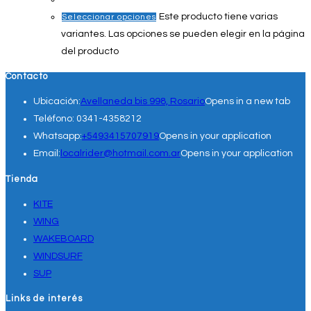
Este producto tiene varias
Seleccionar opciones
variantes. Las opciones se pueden elegir en la página
del producto
Contacto
Ubicación:
Avellaneda bis 998, Rosario
Opens in a new tab
Teléfono:
0341-4358212
Whatsapp:
+5493415707919
Opens in your application
Email:
localrider@hotmail.com.ar
Opens in your application
Tienda
KITE
WING
WAKEBOARD
WINDSURF
SUP
Links de interés