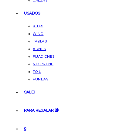
CALZAS
USADOS
KITES
WING
TABLAS
ARNES
FIJACIONES
NEOPRENE
FOIL
FUNDAS
SALE!
PARA REGALAR 🎁
0