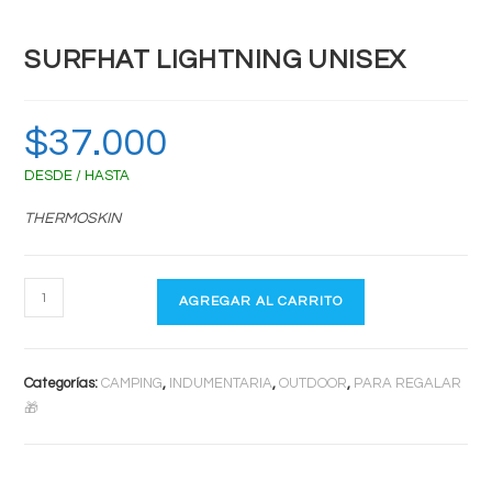
SURFHAT LIGHTNING UNISEX
$
37.000
DESDE / HASTA
THERMOSKIN
SURFHAT
AGREGAR AL CARRITO
LIGHTNING
UNISEX
cantidad
Categorías:
CAMPING
,
INDUMENTARIA
,
OUTDOOR
,
PARA REGALAR
🎁