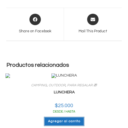
Opens
Opens
in
in
a
a
Share on Facebook
Mail This Product
new
new
window
window
Productos relacionados
CAMPING
,
OUTDOOR
,
PARA REGALAR 🎁
LUNCHERA
$
25.000
DESDE / HASTA
Agregar al carrito