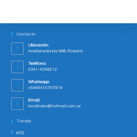
Contacto
Ubicación:
Avellaneda bis 998, Rosario
Opens
Teléfono:
in
0341-4358212
a
new
Whatsapp:
tab
+5493415707919
Opens
Email:
in
Opens
localrider@hotmail.com.ar
your
in
application
your
Tienda
application
KITE