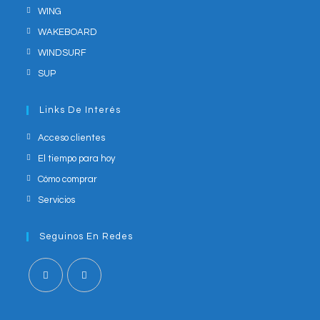
WING
WAKEBOARD
WINDSURF
SUP
Links De Interés
Acceso clientes
El tiempo para hoy
Cómo comprar
Servicios
Seguinos En Redes
Opens
Opens
in
in