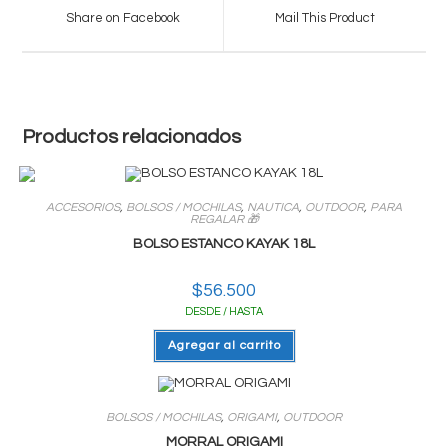
a
a
Share on Facebook
Mail This Product
new
new
window
window
Productos relacionados
ACCESORIOS
,
BOLSOS / MOCHILAS
,
NAUTICA
,
OUTDOOR
,
PARA
REGALAR 🎁
BOLSO ESTANCO KAYAK 18L
$
56.500
DESDE / HASTA
Agregar al carrito
BOLSOS / MOCHILAS
,
ORIGAMI
,
OUTDOOR
MORRAL ORIGAMI