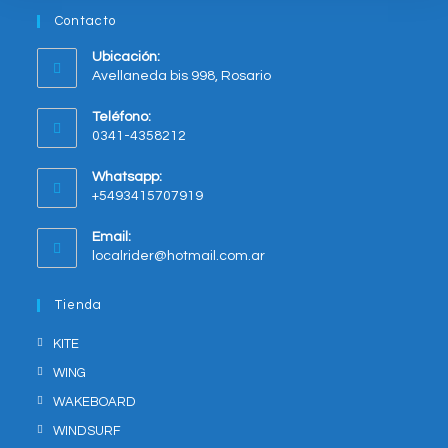
Contacto
Ubicación:
Avellaneda bis 998, Rosario
Opens
Teléfono:
in
0341-4358212
a
new
Whatsapp:
tab
+5493415707919
Opens
Email:
in
Opens
localrider@hotmail.com.ar
your
in
application
your
Tienda
application
KITE
WING
WAKEBOARD
WINDSURF