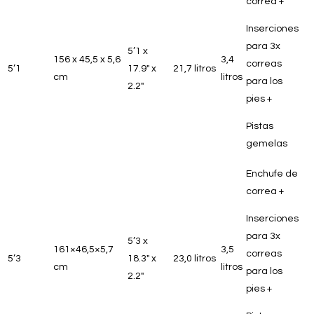
correa +
Inserciones
para 3x
5’1 x
156 x 45,5 x 5,6
3,4
correas
5’1
17.9″ x
21,7 litros
cm
litros
para los
2.2″
pies +
Pistas
gemelas
Enchufe de
correa +
Inserciones
para 3x
5’3 x
161×46,5×5,7
3,5
correas
5’3
18.3″ x
23,0 litros
cm
litros
para los
2.2″
pies +