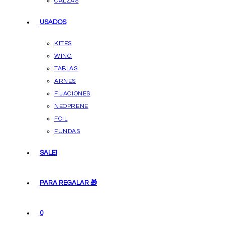
CALZAS
USADOS
KITES
WING
TABLAS
ARNES
FIJACIONES
NEOPRENE
FOIL
FUNDAS
SALE!
PARA REGALAR 🎁
0