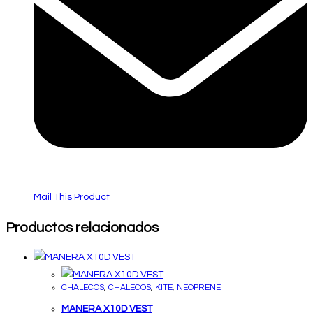
Mail This Product
Productos relacionados
CHALECOS
,
CHALECOS
,
KITE
,
NEOPRENE
MANERA X10D VEST