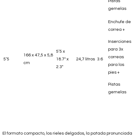
Pistas
gemelas
Enchufe de
correa +
Inserciones
para 3x
5’5 x
166 x 47,5 x 5,8
correas
5’5
18.7″ x
24,7 litros
3.6
cm
para los
2.3″
pies +
Pistas
gemelas
El formato compacto, los rieles delgados, la patada pronunciada