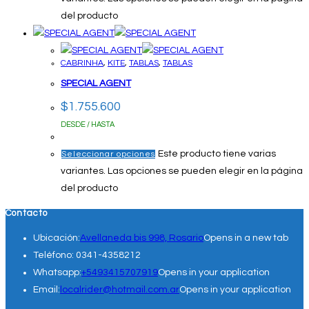
del producto
CABRINHA
,
KITE
,
TABLAS
,
TABLAS
SPECIAL AGENT
$
1.755.600
DESDE / HASTA
Este producto tiene varias
Seleccionar opciones
variantes. Las opciones se pueden elegir en la página
del producto
Contacto
Ubicación:
Avellaneda bis 998, Rosario
Opens in a new tab
Teléfono:
0341-4358212
Whatsapp:
+5493415707919
Opens in your application
Email:
localrider@hotmail.com.ar
Opens in your application