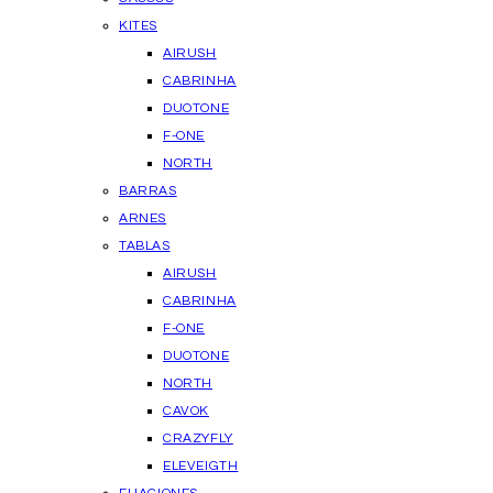
KITES
AIRUSH
CABRINHA
DUOTONE
F-ONE
NORTH
BARRAS
ARNES
TABLAS
AIRUSH
CABRINHA
F-ONE
DUOTONE
NORTH
CAVOK
CRAZYFLY
ELEVEIGTH